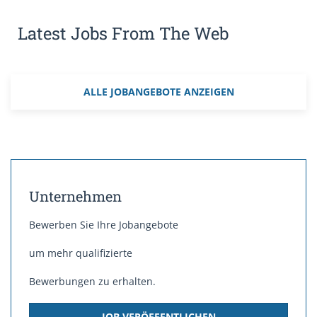
Unternehmen aus dem baunahen Bereich. Motivierte
und qualifizierte Mitarbeiterinnen und Mitarbeiter sowie
Latest Jobs From The Web
ein hochwertiger moderner Maschinenpark sorgen dafür,
dass unser Kunde für zukünftige Herausforderungen
bestens...
ALLE JOBANGEBOTE ANZEIGEN
Unternehmen
Bewerben Sie Ihre Jobangebote
um mehr qualifizierte
Bewerbungen zu erhalten.
JOB VERÖFFENTLICHEN