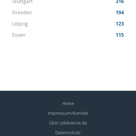
Stuttgart
316
Dresden
194
Leipzig
123
Essen
115
Home
Impressum/Kontakt
Über jobboerse.de
Datenschutz