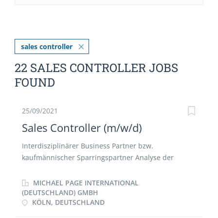
sales controller
22 SALES CONTROLLER JOBS
FOUND
25/09/2021
Sales Controller (m/w/d)
Interdisziplinärer Business Partner bzw.
kaufmännischer Sparringspartner Analyse der
Umsatz-, Margen- und Ergebnisentwicklung zum
Zwecke der Erstellung des Forcasts und der
MICHAEL PAGE INTERNATIONAL
Budgetierung Erstellung des Monats- und
(DEUTSCHLAND) GMBH
KÖLN, DEUTSCHLAND
Jahresabschlusses Durchführung von Ad-hoc
Auswertungen und Erstellung von Regelberichten