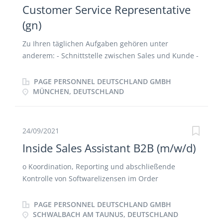
Customer Service Representative
(gn)
Zu Ihren täglichen Aufgaben gehören unter
anderem: - Schnittstelle zwischen Sales und Kunde -
Betreuung eines festen Kundenspektrums mit dem
Ziel der Serviceoptimierung - Abwicklung von
PAGE PERSONNEL DEUTSCHLAND GMBH
Kundenaufträgen in SAP, Anlage und Pflege von
MÜNCHEN, DEUTSCHLAND
Kundenstammdaten - Kontrolle der
Warenverfügbarkeit und Einhaltung der
Liefertermine - Mitarbeit bei aktuellen Projekten -
24/09/2021
Maßnahmen zur Qualitätssteigerung und stetige
Inside Sales Assistant B2B (m/w/d)
Optimierung der Bestell- und Lieferprozesse -
Annahme und Bearbeitung von Reklamationen und
o Koordination, Reporting und abschließende
Rücksendungen
Kontrolle von Softwarelizensen im Order
Management Tool o Strukturelle Entwicklung und
Optimierung des Lizenzen-Managementsystems o
PAGE PERSONNEL DEUTSCHLAND GMBH
Analyse und Aufbereitung von Reports o Artikel &
SCHWALBACH AM TAUNUS, DEUTSCHLAND