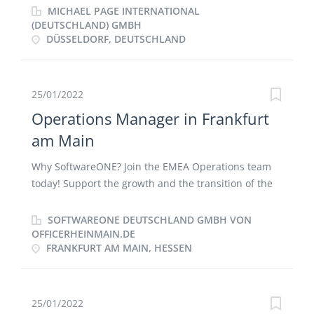
und Berichten im BI-System zur Steuerung der
MICHAEL PAGE INTERNATIONAL
Vertriebsaktivitäten Sie wirken bei Forecasts und
(DEUTSCHLAND) GMBH
DÜSSELDORF, DEUTSCHLAND
Budgetierungprozessen sowie bei Abweichungs- und
Ad- hoc Analysen mit Sie sorgen für eine proaktive
Zusammenarbeit mit den Vertriebsbereichen zur
Entwicklung aussagekräftiger Steuerungskennzahlen
25/01/2022
Sie übernehmen Aufgaben im Rahmen der
Operations Manager in Frankfurt
Vertriebsplanung wie die Erstellung von
am Main
Kalkulationen und Preisanalysen
Why SoftwareONE? Join the EMEA Operations team
today! Support the growth and the transition of the
Microsoft Business in the EMEA region with special
knowledge about: Licensing in all offered MS
SOFTWAREONE DEUTSCHLAND GMBH VON
programs Change Management EA /O365 / Azure
OFFICERHEINMAIN.DE
FRANKFURT AM MAIN, HESSEN
processing and Transitions SPLA/MPSA Modern
Platform / CSP Today SoftwareONE is a global leader
in software and cloud portfolio management and is
modernizing the way organizations budget and
25/01/2022