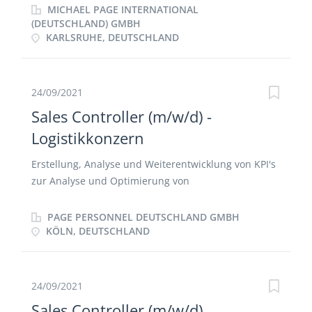
Kennzahlen zur Unterstützung der kommerziellen
MICHAEL PAGE INTERNATIONAL
Analysen Erstellung des Auftrags- und Umsatz-
(DEUTSCHLAND) GMBH
KARLSRUHE, DEUTSCHLAND
Reporting (Woche, Monat, Quartal) Budgetplanung
für die Business Unit Unterstützung bei der
Auswertung und Berechnung der Vertriebsprämien
Erstellung verschiedener Corporate Reporting
24/09/2021
Packages Überwachung von Kundenvereinbarungen
Sales Controller (m/w/d) -
und Vorkalkulation von Angeboten Mitwirkung bei
Logistikkonzern
der Strategieplanung
Erstellung, Analyse und Weiterentwicklung von KPI's
zur Analyse und Optimierung von
Vertriebsprozessen Identifizierung von
Optimierungs- und Kostensenkungspotentialen
PAGE PERSONNEL DEUTSCHLAND GMBH
Unterstützung bei der Erstellung operativer
KÖLN, DEUTSCHLAND
Forecasts und monatlicher Plan-Ist-Analysen
Sicherung von Effektivität und Effizienz im Vertrieb
mit dem Management des Vertriebs Mitwirkung
24/09/2021
beim jährlichen Planungsprozess Enge
Sales Controller (m/w/d)