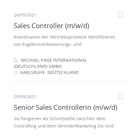
externe und interne Vertriebsprozesse Mitarbeit in
Optimierungsprojekten zur systemseitigen
24/09/2021
Unterstützung der Vertriebsprozesse Unterstützung
Sales Controller (m/w/d)
des Commercial Directors bei umsatz- und
margenbezogenen Fragestellungen Enges Begleiten
Koordination der Vertriebsprozesse Identifizieren
der Vertriebsprozesse und agieren als wichtiger
von Ergebnisverbesserungs- und
Sparringspartner für Sales Operations und die
Kostensenkungspotenzialen Ermittlung und Analyse
verschiedenen Vertriebsteams
von Schlüsselkennzahlen Betreuung der KSC bei
MICHAEL PAGE INTERNATIONAL
Analysen über SAP und Power-BI und Erstellen
(DEUTSCHLAND) GMBH
KARLSRUHE, DEUTSCHLAND
eigener Abfragen im SAP und Power-BI und deren
Analyse Aufbereitung von Markt- und
Wettbewerbsdaten Mitwirkung bei den Aufgaben
des Monats-/Jahresabschluss und dem monatlichen
25/09/2021
Berichtswesen Mitarbeit bei der operativen Planung
Senior Sales Controllerin (m/w/d)
Erstellen von Berichten für statistische Ämter
Sie fungieren als Schnittstelle zwischen dem
Controlling und dem Vertrieb/Marketing Sie sind
verantwortlich für die Erstellung von Auswertungen