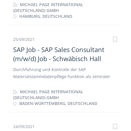
Rahmenbedingungen Kontrolle und Sicherstellung
Steuerung und Kontrolle sämtlicher Aktivitäten im
MICHAEL PAGE INTERNATIONAL
der Kundenzufriedenheit und Stärkung der
Handel Vorbereitung und Teilnahme an
(DEUTSCHLAND) GMBH
Marktposition Enge Zusammenarbeit mit dem
HAMBURG, DEUTSCHLAND
regelmäßigen Strategie- und Sales Meetings
Vertriebsinnendienstteam, der Systemberatung, der
Vorbereitung und Durchführung von
Vertriebsleitung und dem Produktmanagement
Vertragsverhandlungen und
Kundenberatung vor Ort sowie Teilnahme an
Jahresgesprächsführung Analyse der Verkaufszahlen
25/09/2021
Messen und Kundenveranstaltungen
in enger Zusammenarbeit mit dem
SAP Job - SAP Sales Consultant
Vertriebscontrolling Ableitung geeigneter Strategien
(m/w/d) Job - Schwäbisch Hall
zum Erschließen neuer Potentiale
Durchführung und Kontrolle der SAP
Materialstammdatenpflege Funktion als zentraler
Ansprechpartner im Rahmen der Sales &
Distribution Geschäftsprozesse Mitarbeit an
MICHAEL PAGE INTERNATIONAL
abteilungsübergreifenden Sales Projekten
(DEUTSCHLAND) GMBH
BADEN-WÜRTTEMBERG, DEUTSCHLAND
24/09/2021