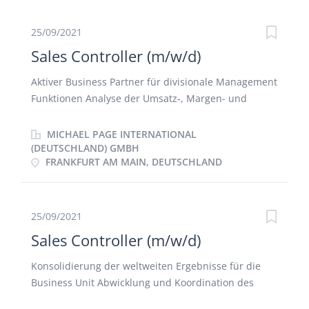
für die jeweiligen Berichtsempfänger Auswertung
und Optimierung strategischer (Sales-) Investments
25/09/2021
& Marketing-Aktivitäten Kontinuierliche Optimierung
Sales Controller (m/w/d)
und Weiterentwicklung des Controlling-
Instrumentariums
Aktiver Business Partner für divisionale Management
Funktionen Analyse der Umsatz-, Margen- und
Ergebnisentwicklung zum Zwecke der Erstellung des
Forcasts und der Budgetierung Begleitung von M&A
MICHAEL PAGE INTERNATIONAL
Projekte Eigenständige Entwicklung von
(DEUTSCHLAND) GMBH
FRANKFURT AM MAIN, DEUTSCHLAND
Effizienzsteigerungsmaßnahmen Kontinuierliche
Optimierung und Weiterentwicklung des Controlling-
Instrumentariums Durchführung und Erstellung von
Ad-hoc Auswertungen sowie Präsentationen für
25/09/2021
Group Management
Sales Controller (m/w/d)
Konsolidierung der weltweiten Ergebnisse für die
Business Unit Abwicklung und Koordination des
Flash- & Forecast-Prozesses Bereitstellung von