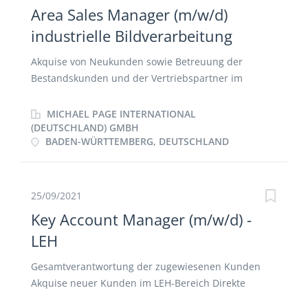
Materialfluss, Ressourcenverwaltung und Logistik
Area Sales Manager (m/w/d)
Kontinuierliche Verbesserung der innerbetrieblichen
industrielle Bildverarbeitung
Prozesse sowie stetige Weiterentwicklung des Supply
Chain Managements mittels moderner Strategien
Akquise von Neukunden sowie Betreuung der
Stetige Gewährleistung der Materialbestände, sowie
Bestandskunden und der Vertriebspartner im
Verbesserung der Materialverfügbarkeiten
zugewiesenen Vertriebsgebiet Eigenverantwortlicher
Sicherstellung der Liefertreue, sowie eine
Aufbau, Pflege sowie Weiterentwicklung der
MICHAEL PAGE INTERNATIONAL
kontinuierliche Optimierung der Prozesskosten
Geschäftsbeziehungen durch regelmäßigen
(DEUTSCHLAND) GMBH
BADEN-WÜRTTEMBERG, DEUTSCHLAND
Kundenkontakt Eigenständige Bedarfsanalyse durch
Verkaufsgespräche und Beratung Pflege und
Weiterentwicklung von Bestandskunden Vor- und
Nachbereitung von Kundenterminen, Erstellung und
25/09/2021
Durchführung von Produktpräsentationen Erstellen
Key Account Manager (m/w/d) -
von Angeboten sowie Rahmenvertragsangeboten
LEH
Strukturierung und Entwicklung des
Verkaufsgebietes durch eine genaue Beobachtung
Gesamtverantwortung der zugewiesenen Kunden
des Marktes und eine Anpassung der
Akquise neuer Kunden im LEH-Bereich Direkte
Vertriebsaktivitäten auf die veränderten
Berichtslinie an den Vertriebsleiter Planung,