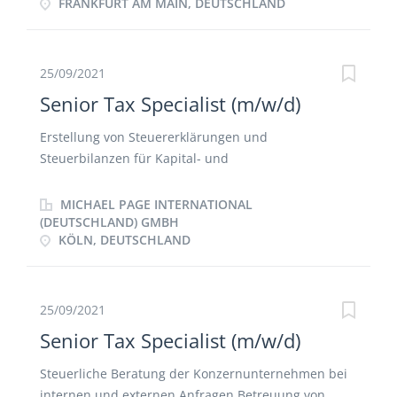
FRANKFURT AM MAIN, DEUTSCHLAND
und Erstellung von steuerlichen
Jahresabschlusspositionen Unterstützung bei
Betriebsprüfungen Analyse und Umsetzung neuer
Gesetze und Gesetzesänderungen im Handels- und
25/09/2021
Steuerrecht Verbesserung und Optimierung der
Senior Tax Specialist (m/w/d)
internen steuerlichen Prozessen
Erstellung von Steuererklärungen und
Steuerbilanzen für Kapital- und
Personengesellschaften Erstellung von
Umsatzsteuervoranmeldungen Analyse und
MICHAEL PAGE INTERNATIONAL
Bewertung von nationalen und internationalen
(DEUTSCHLAND) GMBH
KÖLN, DEUTSCHLAND
Steuerthematiken Durchführung der laufenden
Steuerplanung und -berechnungen Schulung
anderer Abteilungen im Unternehmen hinsichtlich
steuerrelevanter Änderungen und Ansprechpartner
25/09/2021
bei steuerlichen Fragestellungen Begleitung von
Senior Tax Specialist (m/w/d)
steuerlichen Außenprüfungen
Steuerliche Beratung der Konzernunternehmen bei
internen und externen Anfragen Betreuung von