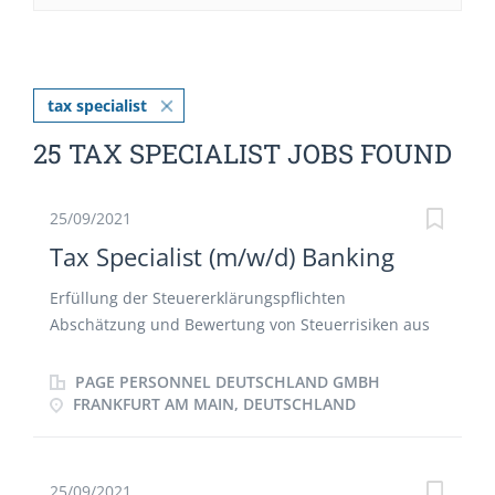
tax specialist
25 TAX SPECIALIST JOBS FOUND
25/09/2021
Tax Specialist (m/w/d) Banking
Erfüllung der Steuererklärungspflichten
Abschätzung und Bewertung von Steuerrisiken aus
Geschäftsvorfällen/Sachverhalten Berechnung von
Steuerrückstellungen, Analyse von
PAGE PERSONNEL DEUTSCHLAND GMBH
Bewertungsunterschieden zwischen den
FRANKFURT AM MAIN, DEUTSCHLAND
anwendbaren Bilanzierungsstandards (insb. HGB,
IFRS) und dem Steuerrecht und Ermittlung daraus
resultierender Steuerbelastungen Prüfung,
25/09/2021