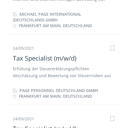
bereichsübergreifenden Projekten bezüglich
Ertragsteuern und Umsatzsteuer Definition und
MICHAEL PAGE INTERNATIONAL
Umsetzung steuerlicher Anforderungen im Rahmen
(DEUTSCHLAND) GMBH
FRANKFURT AM MAIN, DEUTSCHLAND
der Finanztransformation Mitwirkung bei der
Digitalisierung der Steuerabteilung Unterstützung
bei der Betreuung von steuerlichen
Betriebsprüfungen und Tax Compliance
24/09/2021
Management Systemen Mitwirkung bei der
Tax Specialist (m/w/d)
Erstellung von Steuererklärungen und
Umsatzsteuervoranmeldungen für Gesellschaften
Erfüllung der Steuererklärungspflichten
der Deutschland Gruppe
Abschätzung und Bewertung von Steuerrisiken aus
Geschäftsvorfällen/Sachverhalten Berechnung von
Steuerrückstellungen, Analyse von
PAGE PERSONNEL DEUTSCHLAND GMBH
Bewertungsunterschieden zwischen den
FRANKFURT AM MAIN, DEUTSCHLAND
anwendbaren Bilanzierungsstandards (insb. HGB,
IFRS) und dem Steuerrecht und Ermittlung daraus
resultierender Steuerbelastungen Prüfung,
24/09/2021
Kommentierung und ggf. Korrektur steuerrelevanter