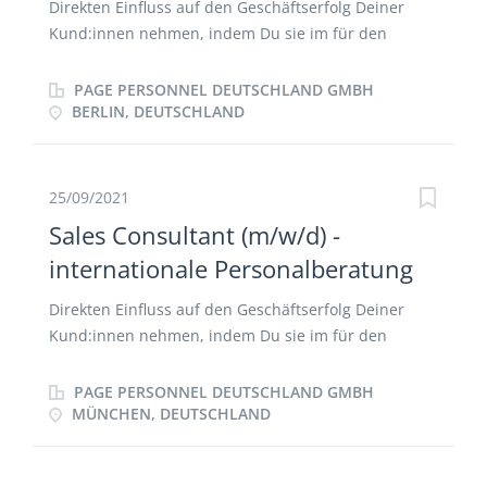
Direkten Einfluss auf den Geschäftserfolg Deiner
Kunden und Kandidaten positiv veränderst
Kund:innen nehmen, indem Du sie im für den
Unternehmenserfolg relevanten Bereich des
Recruitings unterstützt. Loyale
PAGE PERSONNEL DEUTSCHLAND GMBH
Geschäftsbeziehungen zu Kund:innen
BERLIN, DEUTSCHLAND
verschiedenster Größenordnung auf- und ausbauen
und dabei die Kund:innen hinsichtlich Strategie,
Organisationsstruktur sowie Business-Modell
25/09/2021
verstehen lernen. Kunden-Pitches, Business-
Sales Consultant (m/w/d) -
Development und Bewerber:innen-Interviews prägen
internationale Personalberatung
dabei Deinen Arbeitsalltag, mit dem Du Recruiting-
Prozesse zum Erfolg führst. Deine Kund:innen zu
Direkten Einfluss auf den Geschäftserfolg Deiner
Stellenanforderungen und Recruiting-Strategien
Kund:innen nehmen, indem Du sie im für den
beraten. Deine Kund:innen und Kandidat:innen
Unternehmenserfolg relevanten Bereich des
zusammenbringen und dabei jeden Recruiting-
Recruitings unterstützt. Loyale
PAGE PERSONNEL DEUTSCHLAND GMBH
Prozess für alle Parteien zu einem Erfolg machen.
Geschäftsbeziehungen zu Kund:innen
MÜNCHEN, DEUTSCHLAND
verschiedenster Größenordnung auf- und ausbauen
und dabei die Kund:innen hinsichtlich Strategie,