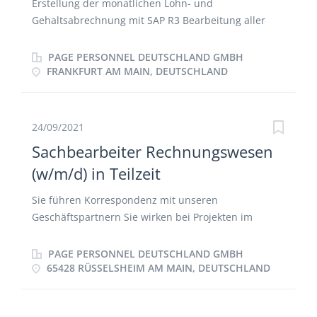
Erstellung der monatlichen Lohn- und
Gehaltsabrechnung mit SAP R3 Bearbeitung aller
anfallenden administrativen Aufgaben im
Personalbereich Stammdatenpflege, Pflege der
PAGE PERSONNEL DEUTSCHLAND GMBH
Arbeitszeitkonten, Urlaubs- und Krankmeldungen
FRANKFURT AM MAIN, DEUTSCHLAND
Erstattung sozialversicherungsrechtlicher
Meldungen Abwicklung des Melde- und
Bescheinigungswesens Betreuung der Mitarbeiter in
24/09/2021
allen abrechnungsrelevanten Fragen Korrespondenz
Sachbearbeiter Rechnungswesen
mit Mitarbeitern, Krankenkassen, Behörden etc
(w/m/d) in Teilzeit
Sie führen Korrespondenz mit unseren
Geschäftspartnern Sie wirken bei Projekten im
Finanzbereich mit Sie sind für die Prüfung,
Kontierung und Buchung von Eingangsrechnungen
PAGE PERSONNEL DEUTSCHLAND GMBH
zuständig Sie erstellen, kontieren und buchen
65428 RÜSSELSHEIM AM MAIN, DEUTSCHLAND
unsere Ausgangsrechnungen Sie unterstützen bei
den Vorbereitungen für den Monatsabschluss