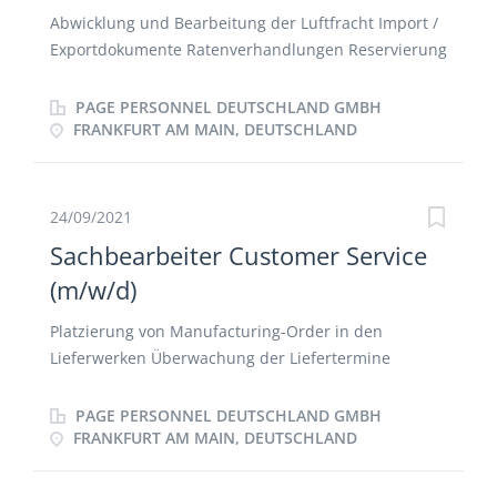
Abwicklung und Bearbeitung der Luftfracht Import /
Exportdokumente Ratenverhandlungen Reservierung
von Frachtraum Rechnungs- und
Dokumentenerstellung Telefonische Betreuung der
PAGE PERSONNEL DEUTSCHLAND GMBH
Kunden
FRANKFURT AM MAIN, DEUTSCHLAND
24/09/2021
Sachbearbeiter Customer Service
(m/w/d)
Platzierung von Manufacturing-Order in den
Lieferwerken Überwachung der Liefertermine
Kontrolle der laufenden Aufträge und Backlog
Anfragebearbeitung von Kunden und
PAGE PERSONNEL DEUTSCHLAND GMBH
Angebotserstellung in Absprache mit Außendienst
FRANKFURT AM MAIN, DEUTSCHLAND
oder Verkaufsleiter Eingabe von Aufträgen
Telefonische Kundenkontakte Erstellen der