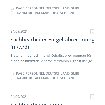
bestehender, sowie Akquisition neuer Kunden
Qualifizierte und serviceorientierte Beantwortung
Durchführung von Kundenpräsentationen enge
PAGE PERSONNEL DEUTSCHLAND GMBH
von eingehenden Kundenanfragen
Zusammenarbeit mit den Kundenberatern der
FRANKFURT AM MAIN, DEUTSCHLAND
jeweiligen Banken vor Ort Organisation von
Schulungs- und Informationsveranstaltungen für die
Kundenberater/innen der Sparkasse vor Ort
24/09/2021
Unterstützung der Banken vor Ort bei
Sachbearbeiter Entgeltabrechnung
Vertriebsmaßnahmen
(m/w/d)
Erstellung der Lohn- und Gehaltsabrechnungen für
einen bestimmten Mitarbeiterstamm Eigenständige
Abwicklung des Bescheinigungswesens Pflege der
Personalakten Durchführung der Zeiterfassung
PAGE PERSONNEL DEUTSCHLAND GMBH
Ansprechpartner für Mitarbeiter,
FRANKFURT AM MAIN, DEUTSCHLAND
Sozialversicherungsträger und Behörden (zu
lohnsteuer- und sozialversicherungsrechtlichen
Fragen)
24/09/2021
Sachbearbeiter Junior