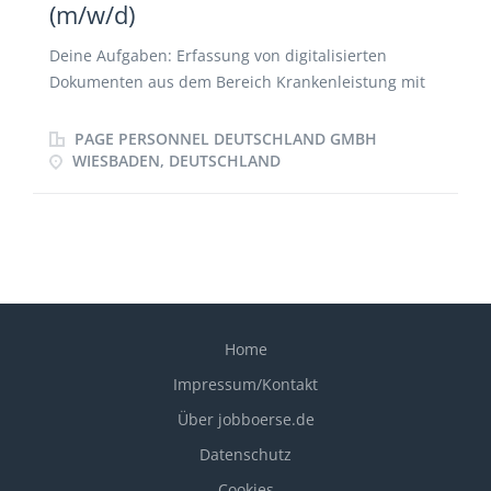
(m/w/d)
Deine Aufgaben: Erfassung von digitalisierten
Dokumenten aus dem Bereich Krankenleistung mit
Hilfe einer Erkennungs-Software (smartFIX)
Elektronische Zuordnung und Klassifizierung der
PAGE PERSONNEL DEUTSCHLAND GMBH
Belege unter Berücksichtigung medizinischer und
WIESBADEN, DEUTSCHLAND
versicherungstechnischer Komponenten Eingabe
von diversen versicherungsrelevanten Daten
Einhaltung der für das Unternehmen geltenden
formalen und inhaltlichen Qualitätsstandards (z.B.
Minimierung von Fehlerquoten und Durchlaufzeiten)
unter Beachtung der Arbeitsrichtlinien,
Versicherungsbedingungen und gesetzlicher
Home
Grundlagen
Impressum/Kontakt
Über jobboerse.de
Datenschutz
Cookies