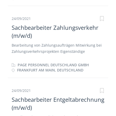
der Wertpapier- und Devisentransaktionen
Entwicklung, Optimierung und Qualitätssicherung
bestehender Prozes­se
24/09/2021
Sachbearbeiter Zahlungsverkehr
(m/w/d)
Bearbeitung von Zahlungsaufträgen Mitwirkung bei
Zahlungsverkehrsprojekten Eigenständige
Bearbeitung der aus dem Zahlungsverkehr
resultierenden Reklamationen Stammdatenpflege
PAGE PERSONNEL DEUTSCHLAND GMBH
FRANKFURT AM MAIN, DEUTSCHLAND
24/09/2021
Sachbearbeiter Entgeltabrechnung
(m/w/d)