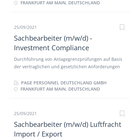
Angebotserstellung in Absprache mit Außendienst
FRANKFURT AM MAIN, DEUTSCHLAND
oder Verkaufsleiter Eingabe von Aufträgen
Telefonische Kundenkontakte Erstellen der
Lieferpapiere Reklamationsbearbeitung
25/09/2021
Unterstützung des Außendienstes Überwachen der
Sachbearbeiter (m/w/d) -
‚offenen Posten' und Mitarbeit bei der Forderung
Investment Compliance
ausstehender Zahlungen allgem. mit dieser Position
in Zusammenhang stehende administrative
Durchführung von Anlagegrenzprüfungen auf Basis
Aufgaben
der vertraglichen und gesetzlichen Anforderungen
Analyse der Anlagebedingungen und
Anlagerichtlinien Überwachung der Einhaltung von
PAGE PERSONNEL DEUTSCHLAND GMBH
Kontrahentengrenzen Marktgerechtigkeitsprüfung
FRANKFURT AM MAIN, DEUTSCHLAND
der Wertpapier- und Devisentransaktionen
Entwicklung, Optimierung und Qualitätssicherung
bestehender Prozes­se
25/09/2021
Sachbearbeiter (m/w/d) Luftfracht
Import / Export