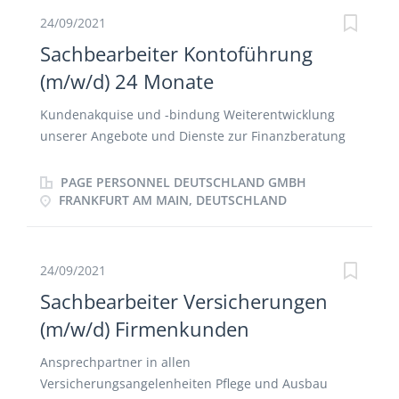
Lieferpapiere Reklamationsbearbeitung
24/09/2021
Unterstützung des Außendienstes Überwachen der
Sachbearbeiter Kontoführung
‚offenen Posten' und Mitarbeit bei der Forderung
(m/w/d) 24 Monate
ausstehender Zahlungen allgem. mit dieser Position
in Zusammenhang stehende administrative
Kundenakquise und -bindung Weiterentwicklung
Aufgaben
unserer Angebote und Dienste zur Finanzberatung
Erstellung und Prüfung der electronic-Banking-
Verträge Durchführung von Datenbereinigungen
PAGE PERSONNEL DEUTSCHLAND GMBH
und Unterstützung bei der Sicherung der
FRANKFURT AM MAIN, DEUTSCHLAND
Datenqualität Anlage / Erstellung und Änderung von
Konten und Abwicklung von Kontobewegungen
Abwicklung des Spargeschäfts, Bestellung,
24/09/2021
Verwaltung von Girokonten Unterstützung bei der
Sachbearbeiter Versicherungen
Weiterentwicklung von Prozesse Administrative
(m/w/d) Firmenkunden
Tätigkeiten, Buchungen und sonstiger Schriftverkehr
Prüfung und Anforderung von Vertragsunterlagen
Ansprechpartner in allen
Selbstständige Bearbeitung der eingehenden
Versicherungsangelenheiten Pflege und Ausbau
schriftlichen und telefonischen Korrespondenz