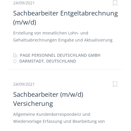
24/09/2021
Sachbearbeiter Entgeltabrechnung
(m/w/d)
Erstellung von monatlichen Lohn- und
Gehaltsabrechnungen Eingabe und Aktualisierung
von Personalstammdaten Anlage und Pflege von
Personalakten Korrespondenz mit Krankenkassen,
PAGE PERSONNEL DEUTSCHLAND GMBH
Versicherungen und sonstigen Behörden
DARMSTADT, DEUTSCHLAND
Archivierung der Lohn- und Gehaltsunterlagen
Durchführung des Berichts- und
Bescheinigungswesens Erfassung der monatlich
24/09/2021
geleisteten Stunden, Urlaubs- und Krankheitstagen
Sachbearbeiter (m/w/d)
Bearbeitung von Ein- und Austritten Bearbeitung von
Versicherung
Altersvorsorge und vermögenswirksamen Leistungen
Erstellung und Auswertung von Statistiken Beratung
Allgemeine Kundenkorrespondenz und
von Mitarbeitern bzgl. lohnabrechnungsrelevanter
Wiedervorlage Erfassung und Bearbeitung von
Fragen
Schadensfällen Unterstützung im Tagesgeschäft und