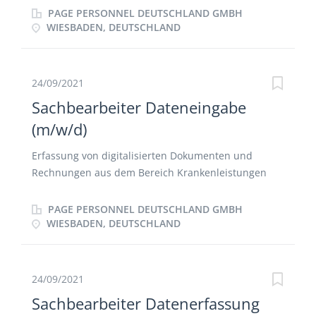
bei der weiteren Entwicklung und dem Ausbau der
PAGE PERSONNEL DEUTSCHLAND GMBH
Versicherungsprozesse Verwaltung der Policen sowie
WIESBADEN, DEUTSCHLAND
Unterstützung
24/09/2021
Sachbearbeiter Dateneingabe
(m/w/d)
Erfassung von digitalisierten Dokumenten und
Rechnungen aus dem Bereich Krankenleistungen
mit Hilfe einer Erkennungs-Software Elektronische
Zuordnung und Klassifizierung der Belege unter
PAGE PERSONNEL DEUTSCHLAND GMBH
Berücksichtigung medizinischer und
WIESBADEN, DEUTSCHLAND
versicherungstechnischer Komponenten Eingabe
von diversen versicherungsrelevanten Daten
24/09/2021
Sachbearbeiter Datenerfassung