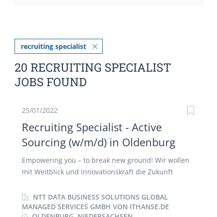
recruiting specialist
20 RECRUITING SPECIALIST
JOBS FOUND
25/01/2022
Recruiting Specialist - Active
Sourcing (w/m/d) in Oldenburg
Empowering you – to break new ground! Wir wollen
mit Weitblick und Innovationskraft die Zukunft
gestalten. Sei dabei und entfalte Dein volles
Potential! Als Teil der globalen NTT DATA Gruppe,
NTT DATA BUSINESS SOLUTIONS GLOBAL
einem der erfolgreichsten IT-Dienstleister der Welt,
MANAGED SERVICES GMBH VON ITHANSE.DE
OLDENBURG, NIEDERSACHSEN