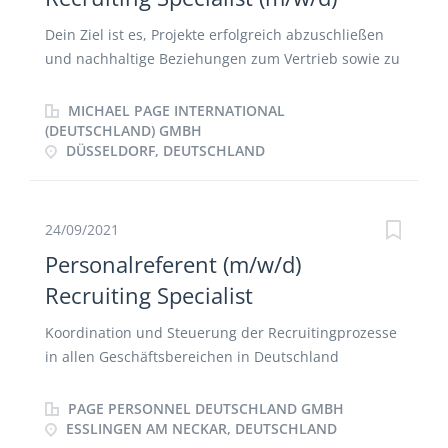
Dein Ziel ist es, Projekte erfolgreich abzuschließen
und nachhaltige Beziehungen zum Vertrieb sowie zu
Kandidaten:innen aufzubauen. Das erreichst Du
durch Sichten und Selektieren von Bewerbungen,
MICHAEL PAGE INTERNATIONAL
die aktive Recherche auf gängigen Social Media
(DEUTSCHLAND) GMBH
DÜSSELDORF, DEUTSCHLAND
Plattformen und in unserem internen
Kandidat:innen-Pool. Zudem führst Du
Telefoninterviews sowie Honorarverhandlungen mit
freiberuflichen Kandidat:innen. Du übernimmst die
24/09/2021
Verantwortung für den Recruiting-Prozess von der
Personalreferent (m/w/d)
Ansprache der passenden Kandidat:innen bis hin
Recruiting Specialist
zur Sicherstellung einer termingerechten
Auftragsausführung und arbeitest dabei eng mit
Koordination und Steuerung der Recruitingprozesse
dem Vertrieb zusammen.
in allen Geschäftsbereichen in Deutschland
Ansprechpartner für die beteiligten Fach- und
Führungskräfte aus allen Unternehmensbereichen
PAGE PERSONNEL DEUTSCHLAND GMBH
Analyse von Anforderungsprofilen, Gestaltung und
ESSLINGEN AM NECKAR, DEUTSCHLAND