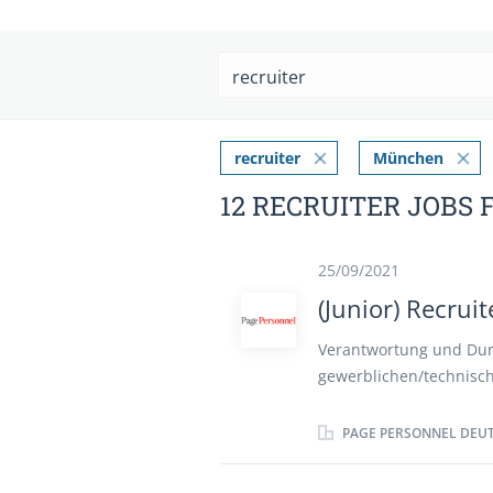
recruiter
München
12 RECRUITER JOBS
25/09/2021
(Junior) Recruit
Verantwortung und Dur
gewerblichen/technisc
für die Entwicklung, U
inkl. Direktansprache 
PAGE PERSONNEL DEU
Zusammenarbeit mit de
allen relevanten Aspek