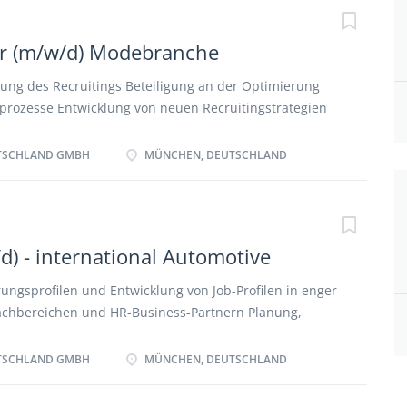
er (m/w/d) Modebranche
ng des Recruitings Beteiligung an der Optimierung
gprozesse Entwicklung von neuen Recruitingstrategien
Anfertigung von Vakanzen / Stellenausschreibungen
rriereportalen und Social-Media Kanälen Selbstständige
TSCHLAND GMBH
MÜNCHEN, DEUTSCHLAND
icklung und Übernahme unternehmensinterner HR-
d) - international Automotive
ungsprofilen und Entwicklung von Job-Profilen in enger
chbereichen und HR-Business-Partnern Planung,
rtung von strukturierten (Telefon-)Interviews mit
s dem In- und Ausland Eigenständige Durchführung
TSCHLAND GMBH
MÜNCHEN, DEUTSCHLAND
es sowie Beratung der Hiring Manager und HR-
r Besetzung der offenen Positionen inkl. Auswahl der