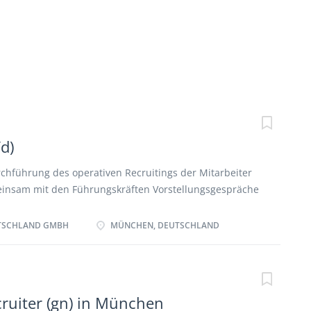
d)
hführung des operativen Recruitings der Mitarbeiter
nsam mit den Führungskräften Vorstellungsgespräche
ative Tätigkeiten im Zusammenhang mit der
nge und konstruktive Zusammenarbeit mit den
TSCHLAND GMBH
MÜNCHEN, DEUTSCHLAND
 Standorten Beratung der Führungskräfte in allen
und um das Thema Recruiting (Prozessmanagement,
gsgespräche, Feedback) Prozessoptimierung und
cruiter (gn) in München