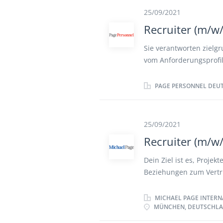
optimalen Recruiting-S
25/09/2021
(m/w/d) während des g
Recruiter (m/w/
positive Candidate Expe
Besetzungs-)Reportings
Sie verantworten zielg
Teilnahme an Recruitin
vom Anforderungsprofil
Standort im Ausland
Stellenausschreibungen
Sie treffen eine qualif
PAGE PERSONNEL DEU
einzigartige Candidate 
sowie persönliche Vors
Hiring Manager. Sie un
25/09/2021
zielgruppenorientierter
Recruiter (m/w/
(LinkedIn, Xing) und de
diversen HR-Marketing
Dein Ziel ist es, Proje
sind Sie maßgeblich da
Beziehungen zum Vertr
weiterzuentwickeln und
erreichst Du durch Sic
Recherche auf gängigen
MICHAEL PAGE INTERN
MÜNCHEN, DEUTSCHL
Kandidat:innen-Pool. Z
Honorarverhandlungen 