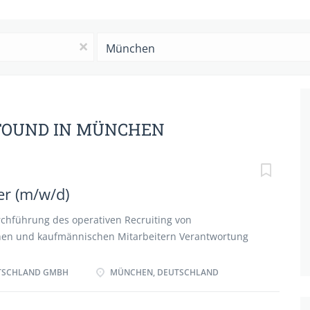
Ort
x
 FOUND IN MÜNCHEN
er (m/w/d)
chführung des operativen Recruiting von
hen und kaufmännischen Mitarbeitern Verantwortung
msetzung und Durchführung der Recruiting-Strategien
im Betreuungsgebiet Enge und konstruktive
TSCHLAND GMBH
MÜNCHEN, DEUTSCHLAND
n Führungskräften Beratung der Führungskräfte in
ten rund um das Thema Recruiting