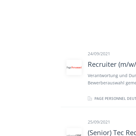
24/09/2021
Recruiter (m/w/
Verantwortung und Durc
Bewerberauswahl gemei
koordinieren Administr
Personalbeschaffung E
PAGE PERSONNEL DEU
Führungskräften an den
relevanten Aspekten r
qualitative Vorstellun
25/09/2021
Neugestaltung
(Senior) Tec Re