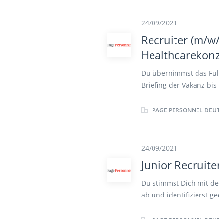
sowie persönliche Vors
Hiring Manager. Sie un
24/09/2021
zielgruppenorientierter
Recruiter (m/w/
(LinkedIn, Xing) und de
Healthcarekon
diversen HR-Marketing
sind Sie maßgeblich da
Du übernimmst das Full 
weiterzuentwickeln und
Briefing der Vakanz bi
sorgst dabei für eine o
für Deine Fachbereiche
PAGE PERSONNEL DEU
wann und wie Du im We
erfolgreichen Personal
ständig den Recruiting-
24/09/2021
Junior Recruite
Du stimmst Dich mit de
ab und identifizierst g
und Co. Du versteht ge
Ansprache für Dich gew