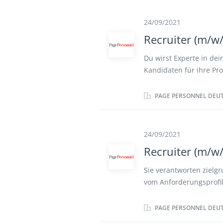
die Verantwortung für 
passenden Kandidat:inn
24/09/2021
Auftragsausführung un
Recruiter (m/w/
Du wirst Experte in d
Kandidaten für ihre Pro
verlässlichen Kandidat
Du sprichst aktiv Kand
PAGE PERSONNEL DEU
gefunden, führst Du te
Gehaltverhandlungen mi
Arbeitnehmerüberlassun
24/09/2021
Mitarbeiter weiter Du b
Recruiter (m/w/
um den Top Kandidate
Sie verantworten zielg
vom Anforderungsprofil
Stellenausschreibungen
Sie treffen eine qualif
PAGE PERSONNEL DEU
einzigartige Candidate 