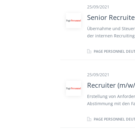
25/09/2021
Senior Recruit
Übernahme und Steueru
der internen Recruitin
Führen von Interviews 
Active Sourcing auf Ka
PAGE PERSONNEL DEU
Reporterstellung Entw
Projekte
25/09/2021
Recruiter (m/w/
Erstellung von Anforder
Abstimmung mit den Fa
Durchführung und Auswe
Kandidaten (m/w/d) au
PAGE PERSONNEL DEU
des Recruiting-Prozess
Business-Partner bei de