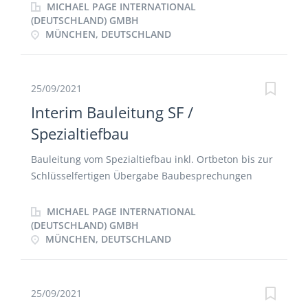
externen Dienstleistern, z.B. für Mieterausbau und
HKLS verantwortlich. Sie übernehmen die
MICHAEL PAGE INTERNATIONAL
Vermarktung Proaktiver und professioneller Kontakt
Überwachung und Koordination der Baustelle sowie
(DEUTSCHLAND) GMBH
MÜNCHEN, DEUTSCHLAND
zu Mietinteressenten und anderen
die Leitung vom Personal. Ihr spannendes
Marktteilnehmern
Aufgabengebiet ergänzt die Durchführung der
Planungskoordination und -prüfung mit den TGA-
Gewerken und dazugehörigen Schnittstellen,
25/09/2021
Qualitätskontrolle, Nachtragsmanagement und
Interim Bauleitung SF /
Dokumentation sowie wöchentliche
Spezialtiefbau
Bauleiterberichte runden ihr Tätigkeitsfeld ab.
Bauleitung vom Spezialtiefbau inkl. Ortbeton bis zur
Schlüsselfertigen Übergabe Baubesprechungen
führen Nachunternehmer koordinieren Bautagebuch
führen
MICHAEL PAGE INTERNATIONAL
(DEUTSCHLAND) GMBH
MÜNCHEN, DEUTSCHLAND
25/09/2021