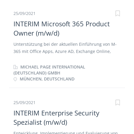
25/09/2021
INTERIM Microsoft 365 Product
Owner (m/w/d)
Unterstützung bei der aktuellen Einführung von M-
365 mit Office Apps, Azure AD, Exchange Online,
One-Drive, Intune und Teams Vertretung der
Interessen der AnwenderInnen durch Aufnahme
MICHAEL PAGE INTERNATIONAL
und Bewertung deren Anforderungen aus dem
(DEUTSCHLAND) GMBH
MÜNCHEN, DEUTSCHLAND
Business (konzernweit) Bündelung und Priorisierung
der Anforderungen unter Berücksichtigung der
Digital Workplace Vision und Strategie Definition von
Arbeitspakete und To-Do's für die Umsetzung der
25/09/2021
Anforderungen Verwaltung des Product Backlogs für
INTERIM Enterprise Security
M365 relevante Items Zusammenarbeit mit den
Spezialist (m/w/d)
unterschiedlichen Akteuren des Entwicklungsteams
zur Implementierung der Anforderungen
Entwicklung, Implementierung und Evaluierung von