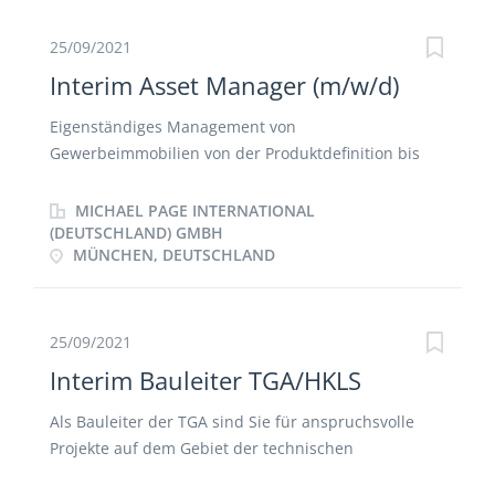
25/09/2021
Interim Asset Manager (m/w/d)
Eigenständiges Management von
Gewerbeimmobilien von der Produktdefinition bis
zur Erstvermietung und Portfoliooptimierung
Erstellung und Umsetzung von
MICHAEL PAGE INTERNATIONAL
immobilienbezogenen Budgets und Businessplänen,
(DEUTSCHLAND) GMBH
MÜNCHEN, DEUTSCHLAND
Objekt-Reporting und Cashflow-Modellierung
Selbstständige und kontinuierliche Beobachtung des
Immobilienmarktes sowie Pflege des Netzwerkes,
proaktives Erkennen von
25/09/2021
Wertsteigerungspotenzialen, Trends und
Interim Bauleiter TGA/HKLS
Entwicklungen Objektverantwortung für
zugewiesene Objekte inklusive Potenzialanalyse,
Als Bauleiter der TGA sind Sie für anspruchsvolle
Mieterbetreuung, Entwicklung von langfristigen
Projekte auf dem Gebiet der technischen
Vermietungskonzepten, Auswahl und Steuerung von
Gebäudeausrüstung insbesondere im Gewerk der