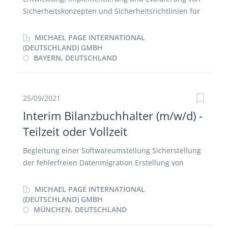
Fortschrittsmonitoring und kontinuierliche
Sicherheitskonzepten und Sicherheitsrichtlinien für
Verbesserung der eingeführten digitalen Produkte
große Enterprise-IT-Infrastrukturen Umfassende
und Services Einführung von digitalen Produkten
Beratung unserer Kunden in allen Fragen des IT-
MICHAEL PAGE INTERNATIONAL
und Services der M365 Plattform exklusive der M365
Sicherheitsmanagements und -architekturen
(DEUTSCHLAND) GMBH
Power Plattform sowie SharePoint Online
BAYERN, DEUTSCHLAND
Planung und Betreuung der technischen IT-
Kontinuierliche Serviceverbesserung und
Sicherheitsüberprüfungen und
Funktionserweiterungen der eingeführten digitalen
Basissicherheitschecks Vorbereitung und Begleitung
Produkte und Services...
des Sicherheitsaudits (nach BSI, ISO27000)
25/09/2021
Interim Bilanzbuchhalter (m/w/d) -
Teilzeit oder Vollzeit
Begleitung einer Softwareumstellung Sicherstellung
der fehlerfreien Datenmigration Erstellung von
Monats-, Quartals- und Jahresabschlüssen
Erstellung von GuV sowie anderen Reports
MICHAEL PAGE INTERNATIONAL
(DEUTSCHLAND) GMBH
MÜNCHEN, DEUTSCHLAND