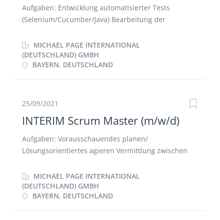
Aufgaben: Entwicklung automatisierter Tests
(Selenium/Cucumber/Java) Bearbeitung der
Testdaten Review Testdurchführung aus IDE
MICHAEL PAGE INTERNATIONAL
(DEUTSCHLAND) GMBH
BAYERN, DEUTSCHLAND
25/09/2021
INTERIM Scrum Master (m/w/d)
Aufgaben: Vorausschauendes planen/
Lösungsorientiertes agieren Vermittlung zwischen
den Teammitgliedern Prozess- und Meeting
Moderation Koordination des Prozesses und der
MICHAEL PAGE INTERNATIONAL
Termine Agiles Teamcoaching
(DEUTSCHLAND) GMBH
BAYERN, DEUTSCHLAND