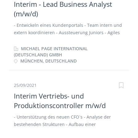
Interim - Lead Business Analyst
(m/w/d)
- Entwickeln eines Kundenportals - Team intern und
extern koordinieren - Aussteuerung Juniors - Agiles
Projektmanagement - Erstellung User Stories, UML
Diagramme, Use Case Diagramme,
MICHAEL PAGE INTERNATIONAL
Fachdatenmodellierung, SST-Beschreibung
(DEUTSCHLAND) GMBH
MÜNCHEN, DEUTSCHLAND
25/09/2021
Interim Vertriebs- und
Produktionscontroller m/w/d
- Unterstützung des neuen CFO´s - Analyse der
bestehenden Strukturen - Aufbau einer
funktionierenden Reporting Struktur - Festlegung