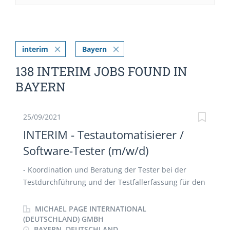
interim
Bayern
138 INTERIM JOBS FOUND IN
BAYERN
25/09/2021
INTERIM - Testautomatisierer /
Software-Tester (m/w/d)
- Koordination und Beratung der Tester bei der
Testdurchführung und der Testfallerfassung für den
Komponententest, Systemtest und
Systemintegrationstest - Abstimmung und
MICHAEL PAGE INTERNATIONAL
Unterstützung des Testvorgehens (Testressourcen,
(DEUTSCHLAND) GMBH
BAYERN, DEUTSCHLAND