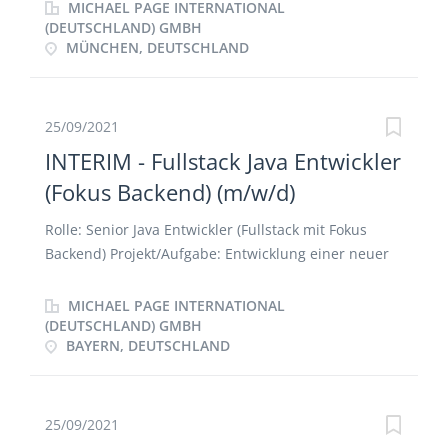
von KPI´s - Aufbau eines Dashboards -
MICHAEL PAGE INTERNATIONAL
Zusammenarbeit mit dem Sales um eine
(DEUTSCHLAND) GMBH
MÜNCHEN, DEUTSCHLAND
Bestandsaufnahme vorzunehmen - Aufbau einer
nachhaltigen Controlling Struktur
25/09/2021
INTERIM - Fullstack Java Entwickler
(Fokus Backend) (m/w/d)
Rolle: Senior Java Entwickler (Fullstack mit Fokus
Backend) Projekt/Aufgabe: Entwicklung einer neuer
Zahlungsplattform und Integration alter Plattform
Skillfokus: Java, React
MICHAEL PAGE INTERNATIONAL
(DEUTSCHLAND) GMBH
BAYERN, DEUTSCHLAND
25/09/2021