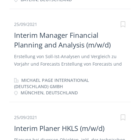
Testobjekte, Testberichte und Termine) für die
durchzuführenden Integrations- und Abnahmetests
- Steuerung der Nachtests von erstellten
Fehlermeldungen bzw. Bugs in JIRA
25/09/2021
Interim Manager Financial
Planning and Analysis (m/w/d)
Erstellung von Soll-Ist-Analysen und Vergleich zu
Vorjahr und Forecasts Erstellung von Forecasts und
Budgets und Upload in das Konsolidierungssystem
Unterstützung der Finanzabteilung bei der
MICHAEL PAGE INTERNATIONAL
Erstellung von Monats-, Quartals- und
(DEUTSCHLAND) GMBH
MÜNCHEN, DEUTSCHLAND
Jahresabschlüssen Bearbeitung von
Investitionsanträgen Kooperation mit dem European
Headquarter
25/09/2021
Interim Planer HKLS (m/w/d)
Planung bei diversen Objekten, inkl. der technischen