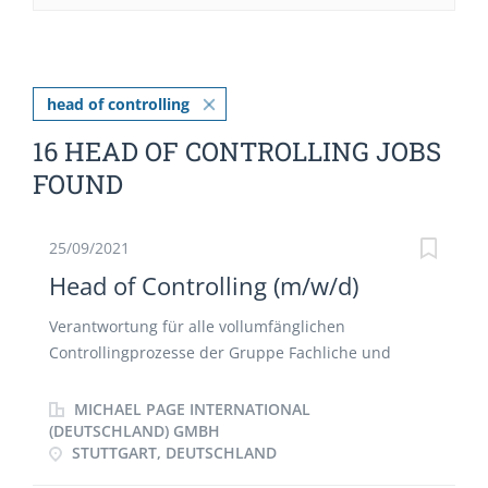
head of controlling
16 HEAD OF CONTROLLING JOBS
FOUND
25/09/2021
Head of Controlling (m/w/d)
Verantwortung für alle vollumfänglichen
Controllingprozesse der Gruppe Fachliche und
disziplinarische Führung des 25-köpfigen
Controlling-Teams Enge Zusammenarbeit mit dem
MICHAEL PAGE INTERNATIONAL
Head of Accounting und der Geschäftsführung
(DEUTSCHLAND) GMBH
STUTTGART, DEUTSCHLAND
Sicherstellung eines effizienten Controllings zum
Steuern des Unternehmens Durchführung von