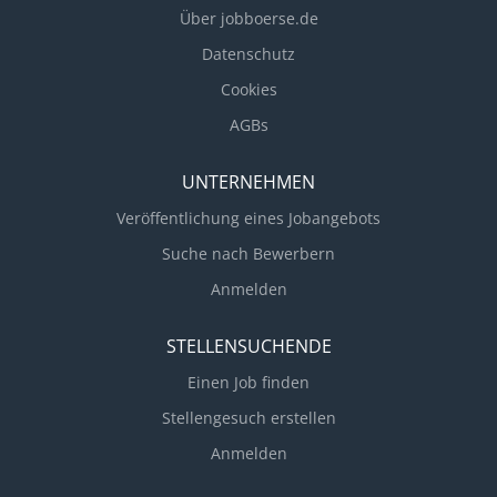
quality delivery even if not controlling all necessary
Über jobboerse.de
resources. Responsible for Service Line budget and
for business model that delivers top quartile
Datenschutz
contribution margins. Defines go to market motions
Cookies
together with Sales to ensure the Service Line’s
AGBs
EBITDA...
UNTERNEHMEN
Veröffentlichung eines Jobangebots
Suche nach Bewerbern
Anmelden
STELLENSUCHENDE
Einen Job finden
Stellengesuch erstellen
Anmelden