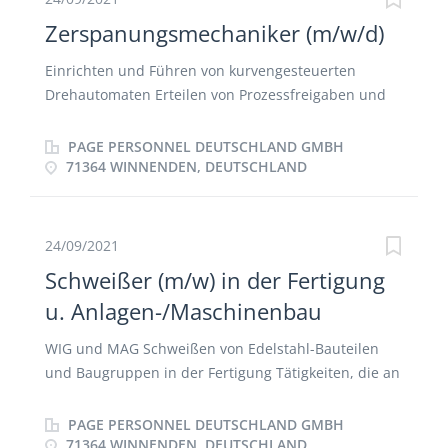
Zerspanungsmechaniker (m/w/d)
Einrichten und Führen von kurvengesteuerten
Drehautomaten Erteilen von Prozessfreigaben und
Prozesssteuerung durch SPC-System
(Qualitätsverantwortung) Durchführen von
PAGE PERSONNEL DEUTSCHLAND GMBH
Rüstvorbereitungen und Nachbereitungen
71364 WINNENDEN, DEUTSCHLAND
Unterstützung der internen Prozesse
24/09/2021
Schweißer (m/w) in der Fertigung
u. Anlagen-/Maschinenbau
WIG und MAG Schweißen von Edelstahl-Bauteilen
und Baugruppen in der Fertigung Tätigkeiten, die an
den Schweißarbeitsplätzen notwendig sind:
Oberflächenbehandlung der Bauteile, kleinere bis
PAGE PERSONNEL DEUTSCHLAND GMBH
mittlere Montagetätigkeiten, Bohren und
71364 WINNENDEN, DEUTSCHLAND