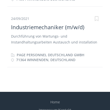
Gewindeschneiden, vor- und nachbereitende
Tätigkeiten: Rüsten, einfacher Vorrichtungsbau,
kleinere Logistiktätigkeiten
24/09/2021
Industriemechaniker (m/w/d)
Durchführung von Wartungs- und
Instandhaltungsarbeiten Austausch und installation
von mechanischen Bauteilen Fehlersuche und
Störungsbehebung Anfertigen von Ersatzteilen
PAGE PERSONNEL DEUTSCHLAND GMBH
71364 WINNENDEN, DEUTSCHLAND
Home
Impressum/Kontakt