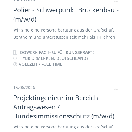
Polier - Schwerpunkt Brückenbau -
(m/w/d)
Wir sind eine Personalberatung aus der Grafschaft
Bentheim und unterstützen seit mehr als 14 Jahren
Unternehmen bei der Besetzung vakanter
Positionen. Wir „verbinden“ Arbeitnehmer und
DOWERK FACH- U. FÜHRUNGSKRÄFTE
Arbeitgeber und haben die Kontakte zu
HYBRID (MEPPEN, DEUTSCHLAND)
VOLLZEIT / FULL TIME
interessanten und attraktiven Arbeitgebern, die
spannende berufliche Herausforderungen bieten.
Grafschaft Bentheim / Emsland / Münsterland /
Region Osnabrück – dies sind Regionen, in denen
15/06/2026
wir überwiegend tätig sind. Berlin, Köln, Hamburg,
Projektingenieur im Bereich
München – auch hier haben wir in der
Antragswesen /
Vergangenheit bereits erfolgreich Positionen für
Bundesimmissionsschutz (m/w/d)
unsere Kunden besetzt. Wir beraten kompetent,
persönlich und individuell, bezogen auf die
Wir sind eine Personalberatung aus der Grafschaft
jeweiligen Bedürfnisse und Aufgabenstellungen.