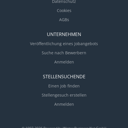
Jahrzehnten erfolgreiches familiengeführtes
Datenschutz
Bauunternehmen aus der Region Grafschaft
Cookies
Bentheim/südliches Emsland/Region Osnabrück. Mit
AGBs
ca. 150 qualifizierten und hochmotivierten
Mitarbeiterinnen und Mitarbeitern realisiert unser
UNTERNEHMEN
Kunde anspruchsvolle...
Veröffentlichung eines Jobangebots
Suche nach Bewerbern
Anmelden
STELLENSUCHENDE
Einen Job finden
Stellengesuch erstellen
Anmelden