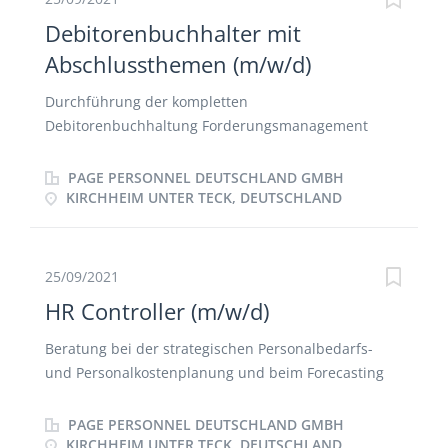
Debitorenbuchhalter mit
Abschlussthemen (m/w/d)
Durchführung der kompletten
Debitorenbuchhaltung Forderungsmanagement
Mahnwesen und Mahnläufe Telefonisches Mahnen
Mitarbeit bei den Monats- und Jahresabschlüssen
PAGE PERSONNEL DEUTSCHLAND GMBH
Unterstützung im Rahmen der Anlagenbuchhaltung
KIRCHHEIM UNTER TECK, DEUTSCHLAND
25/09/2021
HR Controller (m/w/d)
Beratung bei der strategischen Personalbedarfs-
und Personalkostenplanung und beim Forecasting
Zuständig für die Personalkosten, sowie mögliche
Abweichungen Ermittlung von Personalkennzahlen,
PAGE PERSONNEL DEUTSCHLAND GMBH
mittels SAP Durchführung von Ad-Hoc Analysen
KIRCHHEIM UNTER TECK, DEUTSCHLAND