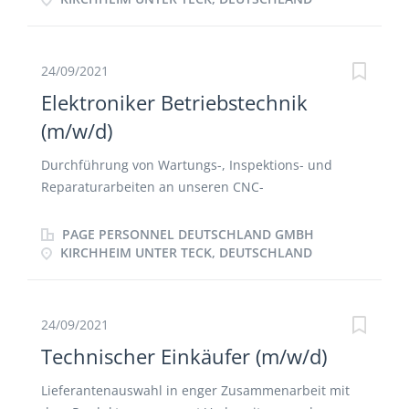
Modernisierung von betriebstechnischen Anlagen
Analyse von technischen Störungen und Erhöhung
der Verfügbarkeit der Anlagen Betreuung,
24/09/2021
Optimierung und Planung von Wartungsarbeiten von
Elektroniker Betriebstechnik
elektrischen Anlagen (Hardware) im Bereich
(m/w/d)
Produktionstechnik Mitarbeit bei Projekten zur
Beschaffung von Neuanlagen und Modernisierung
Durchführung von Wartungs-, Inspektions- und
von Produktionsanlagen Analyse von technischen
Reparaturarbeiten an unseren CNC-
Störungen an Produktionsanlagen, Ausarbeiten von
Fertigungszentren, Roboteranlagen,
Verbesserungsmaßnahmen und deren Umsetzung
Industriewaschanlagen und Automatisierungen
PAGE PERSONNEL DEUTSCHLAND GMBH
analysieren und beheben von mechanischen und
KIRCHHEIM UNTER TECK, DEUTSCHLAND
elektrischen Störungen sowie umsetzen von
Verbesserungspotentialen Durchführung von
Regelwartungen, Kontrollen, Tests und Probeläufen
24/09/2021
Einleitung von Ersatzteilbeschaffungen
Technischer Einkäufer (m/w/d)
Lieferantenauswahl in enger Zusammenarbeit mit