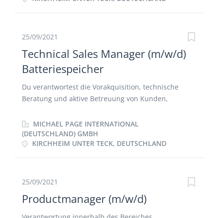
Entgeltabrechnung Erstellung von
Entscheidungsvorlagen für die Personalleitung
Mitarbeit bei HR Projekten, insbesondere relevante
25/09/2021
Kennzahlen Weiterentwicklung der Controlling &
Technical Sales Manager (m/w/d)
Reporting Tools
Batteriespeicher
Du verantwortest die Vorakquisition, technische
Beratung und aktive Betreuung von Kunden,
Planern, Behörden, Verbänden und
Entscheidungsträgern Du erarbeitest komplexe und
MICHAEL PAGE INTERNATIONAL
kundenindividuelle Speichersystemlösungen sowie
(DEUTSCHLAND) GMBH
KIRCHHEIM UNTER TECK, DEUTSCHLAND
Ladeinfrastrukturen Du unterstützt den
Vertriebsaußendienst bei den Projekten Du
erläuterst und verkaufst kundenspezifische
Systemlösungen Du erstellst und hältst
25/09/2021
Präsentationen auf Veranstaltungen wie Messen,
Productmanager (m/w/d)
Schulungen oder Kongressen
Verantwortung innerhalb des Bereiches