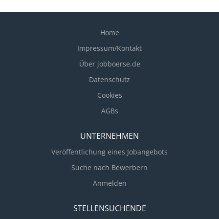
aus Die Durchführung von Planungen, Forecasts,
Soll/IST-Vergleiche und Rentabilitätsermittlungen
gehört genauso zu Ihren Aufgaben wie das Projekt-
Home
und Investitionscontrolling sowie das Working
Impressum/Kontakt
Capital Management Sie adressieren die Ergebnisse
Über jobboerse.de
und Handlungsfelder an die verantwortlichen Fach-
und Führungskräfte, unterstützen bei der
Datenschutz
Umsetzung und übernehmen die
Cookies
betriebswirtschaftliche Beratung Die Umsetzung
AGBs
eines konsequenten Problemlösungs- und
Verbesserungsprozesses auf Basis fundierter...
UNTERNEHMEN
Veröffentlichung eines Jobangebots
Suche nach Bewerbern
Anmelden
STELLENSUCHENDE