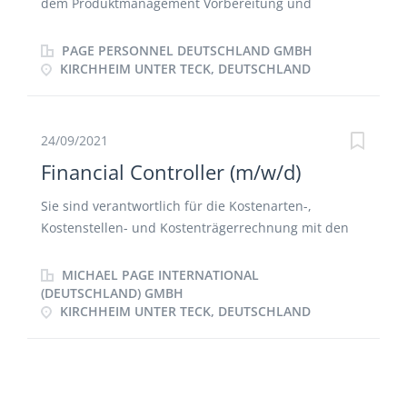
dem Produktmanagement Vorbereitung und
Abschluss von Verträgen und Liefervereinbarungen
Vertragsmanagement Erstmusterbeschaffung
PAGE PERSONNEL DEUTSCHLAND GMBH
Lieferantenentwicklung Preisverhandlungen
KIRCHHEIM UNTER TECK, DEUTSCHLAND
Einsparpotenziale entdecken und umsetzten
24/09/2021
Financial Controller (m/w/d)
Sie sind verantwortlich für die Kostenarten-,
Kostenstellen- und Kostenträgerrechnung mit den
Schwerpunkten interne Leistungsverrechnung und
Stundensatzermittlung sowie Produktkalkulation
MICHAEL PAGE INTERNATIONAL
(inkl. Design-to-cost), Verkaufspreiskalkulation und
(DEUTSCHLAND) GMBH
KIRCHHEIM UNTER TECK, DEUTSCHLAND
Deckungsbeitragsrechnung Sie erstellen und werten
relevante Kennzahlen für Beschaffung, Supply Chain
sowie Produktion aus und bauen in diesem Rahmen
ein strukturiertes sowie standardisiertes
Managementinformationssystems (z.B. BI) auf und