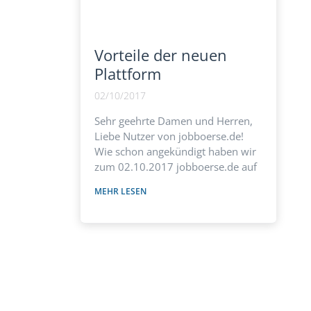
Vorteile der neuen
Plattform
02/10/2017
Sehr geehrte Damen und Herren,
Liebe Nutzer von jobboerse.de!
Wie schon angekündigt haben wir
zum 02.10.2017 jobboerse.de auf
eine und verbesserte Software-
MEHR LESEN
Plattform umgestellt. Folgende
Vorteile ergeben sich für Sie als
Unternehmen : einfache Erstellung
Ihres Jobangebots in einem
WYSIWIG-Editor mit der
Möglichkeit Bilder in Ihr
Stellenangebot einzufügen und der
Auswahl der Bewerbung per Email