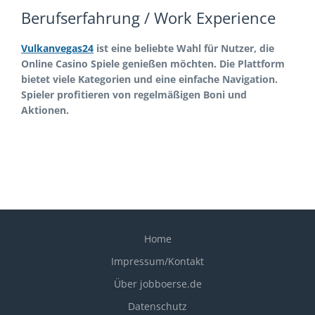
Berufserfahrung / Work Experience
Vulkanvegas24
ist eine beliebte Wahl für Nutzer, die
Online Casino Spiele genießen möchten. Die Plattform
bietet viele Kategorien und eine einfache Navigation.
Spieler profitieren von regelmäßigen Boni und
Aktionen.
Home
Impressum/Kontakt
Über jobboerse.de
Datenschutz