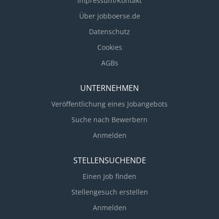
Impressum/Kontakt
with know-how - your profile: You have successfully
Über jobboerse.de
completed your studies with a technical or business
focus and have at least 7 years of professional
Datenschutz
experience with ERP solutions such as SAP, Microsoft
Cookies
Dynamics, or similar complex enterprise level
AGBs
software. You have experience in implementation...
UNTERNEHMEN
Veröffentlichung eines Jobangebots
Suche nach Bewerbern
Anmelden
STELLENSUCHENDE
Einen Job finden
Stellengesuch erstellen
Anmelden