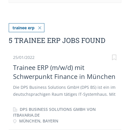
trainee erp
5 TRAINEE ERP JOBS FOUND
25/01/2022
Trainee ERP (m/w/d) mit
Schwerpunkt Finance in München
Die DPS Business Solutions GmbH (DPS BS) ist ein im
deutschsprachigen Raum tätiges IT-Systemhaus. Mit
über zehn Niederlassungen betreuen wir seit 20
Jahren mittelständische Unternehmen und sind der
DPS BUSINESS SOLUTIONS GMBH VON
größte Business Partner des renommierten
ITBAVARIA.DE
MÜNCHEN, BAYERN
Softwareherstellers Sage GmbH. Zur Verstärkung
unseres Teams suchen wir zum nächstmöglichen