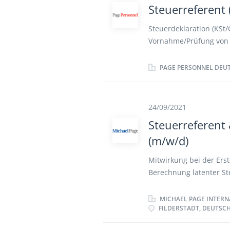
internationalen Umfeld
Steuerreferent
Compliance Managemen
bei bilanziellen Frage
Steuerdeklaration (KSt/
(m/w/d) für Behörden b
Vornahme/Prüfung von 
Ansprechpartner für de
Angelegenheiten, eigen
PAGE PERSONNEL DEU
Anfragen Betreuung von
Aufbereitung steuerlic
24/09/2021
Steuerreferent
(m/w/d)
Mitwirkung bei der Erst
Berechnung latenter S
Umsatzsteuererklärunge
umsatzsteuerrechtliche
MICHAEL PAGE INTERN
FILDERSTADT, DEUTSC
Ertragssteuererklärung
Betriebsstätten und Qu