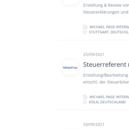
Erstellung & Review vo
Steuererklärungen und
Compliance Management
Kapitalanlagen Fachver
MICHAEL PAGE INTERN
STUTTGART, DEUTSCH
Außensteuergesetz sowi
Beachtung von steuerlic
begleitende Beratung b
Umstrukturierungen un
25/09/2021
Steuerreferent
Erstellung/Bearbeitung 
einschl. der Steuerbila
steuerrelevanten Anfo
komplexen steuerlichen 
MICHAEL PAGE INTERN
KÖLN, DEUTSCHLAND
Betriebsprüfungen Mitw
Steuern Herausarbeitun
Chancen sowie Strategi
Compliance Eigenständi
24/09/2021