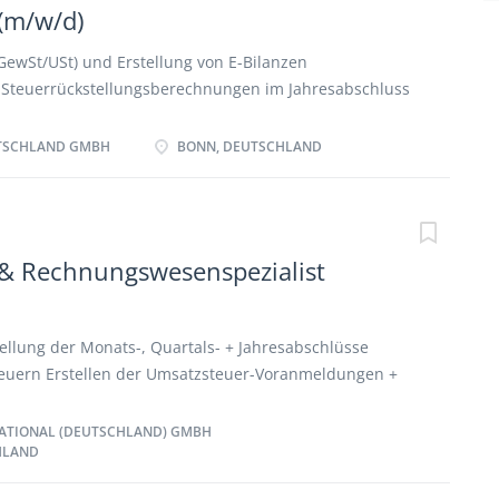
 Weiterentwicklung und Optimierung des Tax
 (m/w/d)
t Systems Abteilungsübergreifende Zusammenarbeit
stellungen (Steuerbilanz und HGB) Ansprechpartner
GewSt/USt) und Erstellung von E-Bilanzen
ei steuerlichen Themenstellungen
Steuerrückstellungsberechnungen im Jahresabschluss
r Mandanten in sämtlichen steuerlichen
verantwortliche Bearbeitung laufender steuerlicher
TSCHLAND GMBH
BONN, DEUTSCHLAND
 steuerlichen Betriebsprüfungen Fachliche
her Themen zur Information unserer Mitglieder
 & Rechnungswesenspezialist
ellung der Monats-, Quartals- + Jahresabschlüsse
teuern Erstellen der Umsatzsteuer-Voranmeldungen +
n Beurteilung von Geschäftsvorfällen (aus
r Sichtweise) Vorbereitung von
ATIONAL (DEUTSCHLAND) GMBH
HLAND
en Unterstützung bei Betriebsprüfungen,
ellensteuervorgängen, lohnsteuerrechtlichen