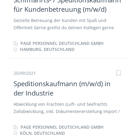
alle Abteilungen Beantragung von
für Kundenbetreuung (m/w/d)
Ausfuhrgenehmigungen beim BAFA Prüfung von
Ausfuhrbestimmungen neuer Artikel und Ermittlung
Gezielte Betreuung der Kunden mit Spaß und
von Zolltarifnummern
Offenheit Gerne greifst du deinen Kollegen gerne
mal unter die Arme Abrechnungen und Erstellungen
von Plänen gehören zu deinen Aufgaben Tarifpflege
PAGE PERSONNEL DEUTSCHLAND GMBH
und Kalkulationen Marktanalyse und Erstellung von
HAMBURG, DEUTSCHLAND
Kundenpräsentationen Allgemeine Administration
25/09/2021
Speditionskaufmann (m/w/d) in
der Industrie
Abwicklung von Frachten (Luft- und Seefracht)
Zollabwicklung, inkl. Dokumentenerstellung Import /
Export Auftragsabwicklung, Logistikplanung und -
steuerung des nationalen und internationalen
PAGE PERSONNEL DEUTSCHLAND GMBH
Geschäftes Konditionsverhandlungen mit
KÖLN, DEUTSCHLAND