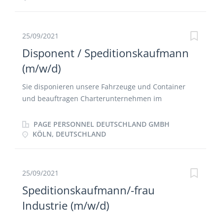
Frachtführern Durchführung von
Angebotsvergleichen und Kostenoptimierungen
25/09/2021
Disponent / Speditionskaufmann
(m/w/d)
Sie disponieren unsere Fahrzeuge und Container
und beauftragen Charterunternehmen im
europaweiten Intermodalverkehr. Sie bearbeiten
und überwachen Ihre Aufträge, wickeln
PAGE PERSONNEL DEUTSCHLAND GMBH
Reklamationen ab und bereiten die Abrechnung vor.
KÖLN, DEUTSCHLAND
Die direkte Kommunikation mit unseren Fahrern
(m/w/d), Unternehmern (m/w/d) und Dienstleistern
(m/w/d) gehört ebenfalls zu Ihrem Aufgabengebiet.
25/09/2021
Sie erstellen Transportdokumente und bearbeiten
Speditionskaufmann/-frau
diese nach.
Industrie (m/w/d)