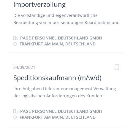
Importverzollung
Die vollständige und eigenverantwortliche
Bearbeitung von Importsendungen Koordination und
Planung der Auslieferung an verschiedene
Empfänger Stetige Korrespondenz mit Kunden,
PAGE PERSONNEL DEUTSCHLAND GMBH
Dienstleistern und Partnern Sendungsverfolgung
FRANKFURT AM MAIN, DEUTSCHLAND
Schnittstelle zur Buchhaltung
24/09/2021
Speditionskaufmann (m/w/d)
Ihre Aufgaben Lieferantenmanagement Verwaltung
der logistischen Anforderungen des Kunden
einschließlich der Definition interner logistischer
Spezifikationen Organisation und Steuerung der
PAGE PERSONNEL DEUTSCHLAND GMBH
Eingangslogistik Wöchentlichen Lieferplan für
FRANKFURT AM MAIN, DEUTSCHLAND
Kunden erstellen Zusammenstellen der
Kommissionierliste basierend auf dem Kunden