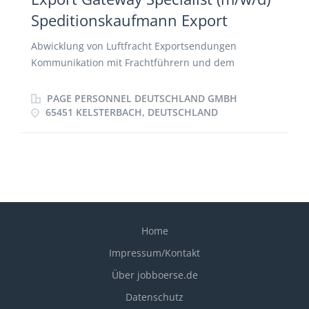
Nachverfolgung von Sendungsauslieferungen,
Speditionskaufmann Export
Schadensbearbeitung und Nachverfolgung
Abwicklung von Luftfracht Exportsendungen
Kommunikation mit Frachtführern und dem
weltweiten Niederlassungsnetz Koordination von
Abholungen und Vorläufen Einkauf von Frachtraten
PAGE PERSONNEL DEUTSCHLAND GMBH
und Buchung von Frachtraum Abrechnung
65451 KELSTERBACH, DEUTSCHLAND
Betreuung von internationalen Kunden
Home
Impressum/Kontakt
Über jobboerse.de
Datenschutz