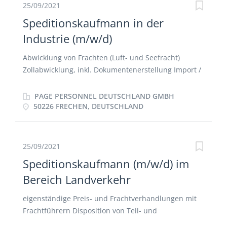
Abrechnung der Speditionsleistungen und Kontrolle
25/09/2021
der Eingangsrechnungen Bearbeitung von
Speditionskaufmann in der
Kundenreklamationen und Schadensmeldungen und
Industrie (m/w/d)
Veranlassung der Schadensregulierung
Abwicklung von Frachten (Luft- und Seefracht)
Zollabwicklung, inkl. Dokumentenerstellung Import /
Export Auftragsabwicklung, Logistikplanung und -
steuerung des nationalen und internationalen
PAGE PERSONNEL DEUTSCHLAND GMBH
Geschäftes Konditionsverhandlungen mit
50226 FRECHEN, DEUTSCHLAND
Frachtführern Durchführung von
Angebotsvergleichen und Kostenoptimierungen
25/09/2021
Speditionskaufmann (m/w/d) im
Bereich Landverkehr
eigenständige Preis- und Frachtverhandlungen mit
Frachtführern Disposition von Teil- und
Komplettladungen sowie anderen Transporten