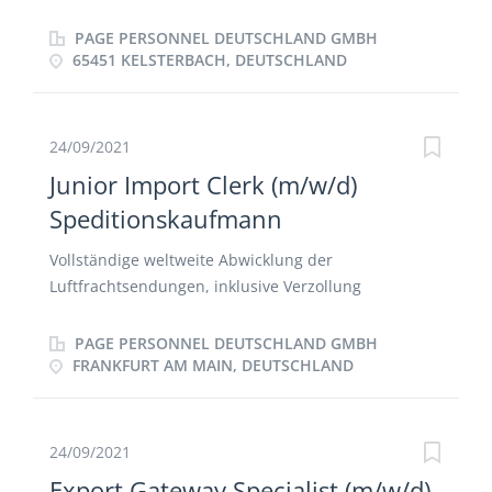
Informationsaustausch und Koordinierung der
Arbeitsabläufe zwischen Lager, Dokumentation
PAGE PERSONNEL DEUTSCHLAND GMBH
Export, ggf. DGR, Annahme und Import Abfertigen
65451 KELSTERBACH, DEUTSCHLAND
der Luftfrachtsendungen inklusive der
dokumentarischen Kontrolle Sicherstellen der
Einhaltung der Kundenanforderungen Durchführen
24/09/2021
der Klärung mit den Kunden bei Unstimmigkeiten
Junior Import Clerk (m/w/d)
Speditionskaufmann
Vollständige weltweite Abwicklung der
Luftfrachtsendungen, inklusive Verzollung
Auftragsprüfung und -annahme, Kalkulation,
Angebotserstellung, Sendungserfassung (via
PAGE PERSONNEL DEUTSCHLAND GMBH
Cargowise), Abwicklung, Erstellung von
FRANKFURT AM MAIN, DEUTSCHLAND
Ausgangsrechnungen und Gutschriften
Kommunikation und Zusammenarbeit mit unseren
DE und EU-Niederlassungen Organisation und
24/09/2021
Steuerung von Vor- und Nachlauftransporten
Export Gateway Specialist (m/w/d)