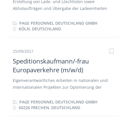
Erstellung von Lade- und Löschlisten sowie
Abholaufträgen und Übergabe der Ladeeinheiten
Entgegennahme von Zugdokumenten sowie Prüfung
von Ladeeinheiten und beigefügte Dokumente auf
PAGE PERSONNEL DEUTSCHLAND GMBH
Vollständigkeit und Richtigkeit Prüfung
KÖLN, DEUTSCHLAND
erforderlicher Dokumente für Zugabfahrten,
inklusive Gefahrgut-, Zoll-, und Abfalldokumente
Bedienung der Datenerfassungssysteme
25/09/2021
Kundenkommunikation bei etwaigen
Speditionskaufmann/-frau
Unregelmäßigkeiten Erstellung von Statistiken und
Europaverkehre (m/w/d)
Auswertungen sowie Pflege des
Zeiterfassungssystems
Eigenverantwortliches Arbeiten in nationalen und
internationalen Projekten zur Optimierung der
Supply Chain, von der Beladung bis zur Entladung
Disposition der nationalen und internationalen
PAGE PERSONNEL DEUTSCHLAND GMBH
Landverkehre, inkl. Spezialtransporte Kalkulation der
50226 FRECHEN, DEUTSCHLAND
Kosten und Erarbeitung von Angeboten
Kontaktpflege zu Kunden und Frachtführern