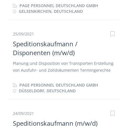
Auftragserfassung und -abwicklung Kontakt und
PAGE PERSONNEL DEUTSCHLAND GMBH
Pflege zu unseren Kunden und Frachtführern
GELSENKIRCHEN, DEUTSCHLAND
Überwachen von Qualitätsanforderungen
25/09/2021
Speditionskaufmann /
Disponenten (m/w/d)
Planung und Disposition von Transporten Erstellung
von Ausfuhr- und Zolldokumenten Termingerechte
Abwicklung von Importsendungen und
Transportaufträgen auf allen Verkehrsträgern
PAGE PERSONNEL DEUTSCHLAND GMBH
Erstellung von Frachtrechnungen Bearbeitung der
DÜSSELDORF, DEUTSCHLAND
Retouren sowie die dazugehörigen Gut- und
Lastschriften Bearbeitung der Transport- und
Versicherungsschäden
24/09/2021
Speditionskaufmann (m/w/d)