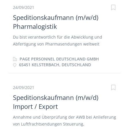
zugesagten Lieferplan Beantwortung von
24/09/2021
Kundenanfragen in Bezug auf Sendungen
Speditionskaufmann (m/w/d)
Verwaltung und Bewertung von
Pharmalogistik
Logistikdienstleistern Identifizieren von Engpässen in
der Logistik und Ergreifen der notwendigen
Du bist verantwortlich für die Abwicklung und
Maßnahmen Kontrolle der Logistikkosten Verfolgen
Abfertigung von Pharmasendungen weltweit
und Analysieren von Fehlsendungen Verantwortlich
Erstellen von Exportdokumenten Buchungen und
für logistische Kundenreklamationen Mitarbeit bei
Überwachung der Transportprozesse Tracking &
PAGE PERSONNEL DEUTSCHLAND GMBH
Prozessoptimierung und Projekten
Tracing Erarbeiten von individuellen Lösungen
65451 KELSTERBACH, DEUTSCHLAND
Korrespondenz zu Kunden und Dienstleistern
24/09/2021
Speditionskaufmann (m/w/d)
Import / Export
Annahme und Überprüfung der AWB bei Anlieferung
von Luftfrachtsendungen Steuerung,