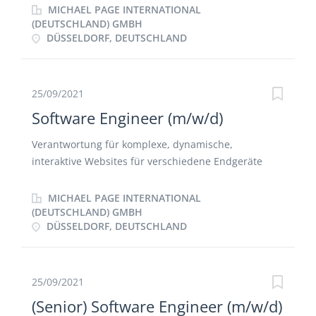
skalierbaren Lösungen unter Verwendung des
MICHAEL PAGE INTERNATIONAL
Technologie-Stacks Mitwirkung an innovativen
(DEUTSCHLAND) GMBH
DÜSSELDORF, DEUTSCHLAND
Projekten in enger Zusammenarbeit mit dem
Entwicklungsteam Koordination und
Implementierung von API's und EDI-Schnittstellen
auf internationaler Ebene Pflege, Weiterentwicklung
25/09/2021
und Dokumentation von Geschäftsprozessen und
Software Engineer (m/w/d)
Datenmappings Enge Zusammenarbeit mit der
Business Community und Durchführung von
Verantwortung für komplexe, dynamische,
Anwenderschulungen
interaktive Websites für verschiedene Endgeräte
Mitwirkung an der Gestaltung von Produkten
Evaluierung von neuen Technologien und Prozessen
MICHAEL PAGE INTERNATIONAL
zur Verbesserung von Arbeitsabläufen Beratung und
(DEUTSCHLAND) GMBH
DÜSSELDORF, DEUTSCHLAND
Abstimmung mit den verschiedenen Fachbereichen
Weiterentwicklung von automatisierten Tests für die
CI-Pipeline Durchführung von Aufwandschätzungen
für Projekte und Weiterentwicklungen
25/09/2021
(Senior) Software Engineer (m/w/d)