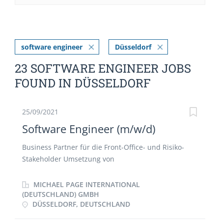
software engineer
Düsseldorf
23 SOFTWARE ENGINEER JOBS
FOUND IN DÜSSELDORF
25/09/2021
Software Engineer (m/w/d)
Business Partner für die Front-Office- und Risiko-
Stakeholder Umsetzung von
Geschäftsanforderungen in
Handelsautomatisierungs- und Analyselösungen
MICHAEL PAGE INTERNATIONAL
Entwurf und Implementierung robuster, integrierter,
(DEUTSCHLAND) GMBH
DÜSSELDORF, DEUTSCHLAND
Cloud-basierter Softwarelösungen Zusammenarbeit
mit dem Entwicklungsteam, Data Scientists und