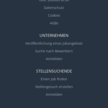
ruhiges, ausgeglichenes Wesen > kommunikative
Fähigkeiten > Durchsetzungsvermögen >
Datenschutz
teamorientierte Arbeits- und Verhaltensweise
Cookies
Arbeitszeit > Vollzeit >> Security, Wachschutz,
AGBs
Objektschutz,...
UNTERNEHMEN
Veröffentlichung eines Jobangebots
Suche nach Bewerbern
Anmelden
STELLENSUCHENDE
Einen Job finden
Stellengesuch erstellen
Anmelden