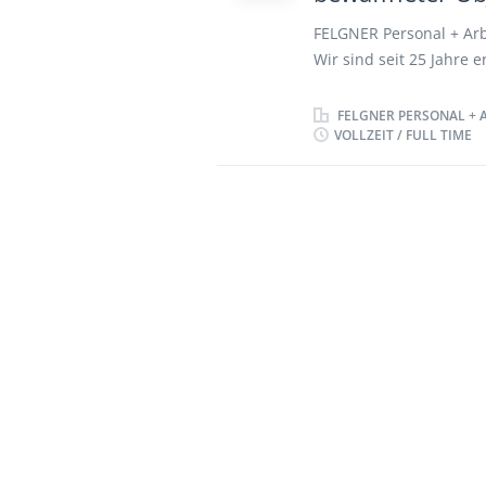
verfügbares Fahrzeug 
FELGNER Personal + Arb
erfüllen...
Wir sind seit 25 Jahre e
nachfolgenden Position
Mandanten. STELLENB
FELGNER PERSONAL + 
VOLLZEIT / FULL TIME
bewaffneter Objektschu
GSSK oder Fachkraftau
werden) Berufserfahrun
Wachschutz bzw. Sicher
Berufsanfänger willko
Office) Persönlichkeit
kommunikative Fähigke
Arbeits- und Verhaltens
Objektschutz,...