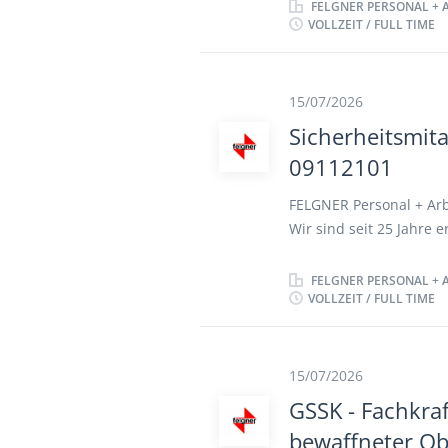
Mandanten. STELLENB
FELGNER PERSONAL + 
VOLLZEIT / FULL TIME
(m/w/d) Objektschutz 
IHK-Unterrichtungsver
34a GewO vorteilhaft B
Bereich Wachschutz bzw.
15/07/2026
da auch Berufsanfänge
Sicherheitsmit
selbständige Arbeitswei
09112101
Verhaltensweise Arbeits
Anforderungen müssen 
FELGNER Personal + Arb
Wir sind seit 25 Jahre e
nachfolgenden Position
Mandanten. STELLENB
FELGNER PERSONAL + 
VOLLZEIT / FULL TIME
Objektschutz-Behörde 
§ 34a GewO Berufserfa
Wachschutz bzw. Sicher
Berufsanfänger willkom
15/07/2026
einer gewissen Mobilit
GSSK - Fachkraf
kommunikative Fähigkeit
bewaffneter O
Verhaltensweise Arbeits