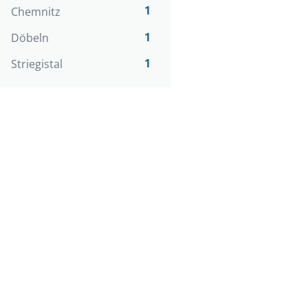
1
Chemnitz
1
Döbeln
1
Striegistal