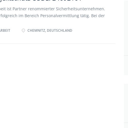
Folgende gesetzliche Anforderungen müssen Sie
eit ist Partner renommierter Sicherheitsunternehmen.
rfolgreich im Bereich Personalvermittlung tätig. Bei der
 handelt es sich um eine Festanstellung bei unseren
ESCHREIBUNG IHR PROFIL Sicherheitsmitarbeiter
ARBEIT
CHEMNITZ, DEUTSCHLAND
tz - GSSK oder FachkraftCODE 24092101 Ausbildung >
sbildung > Waffensachkunde (kann auch nachgeschult
g-Kenntnisse > Berufserfahrung im Bereich
heitsdienst von Vorteil, aber keine Bedingung, da auch
mmen sind > anwendungsbereite PC-Kenntnisse (MS
smerkmale > ruhiges, ausgeglichenes Wesen >
iten > Durchsetzungsvermögen > teamorientierte
weise Arbeitszeit > Vollzeit >> Security, Wachschutz,