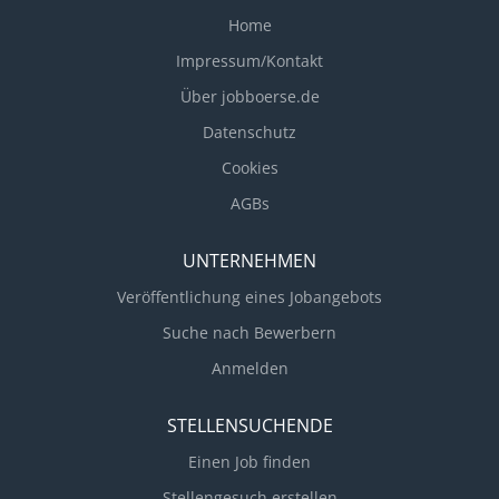
digitalen Trends vereinen unsere IT-Consultants mit
Home
Projektmanagement. DEINE ROLLE - DAS WARTET
Impressum/Kontakt
AUF DICH Als Consultant bist du das Bindeglied
Über jobboerse.de
zwischen Fachabteilungen und umsetzender IT. Du
gestaltest und managst die Kerngeschäftsprozesse
Datenschutz
unserer Kunden, die durch IT-Lösungen optimiert
Cookies
werden, wählst die passenden Technologien aus
AGBs
und testest Lösungen. Als Consultant beinhaltet dein
Aufgabengebiet weiterhin: Beratung und Umsetzung
UNTERNEHMEN
von komplexen IT Systemen mit den...
Veröffentlichung eines Jobangebots
Suche nach Bewerbern
Anmelden
STELLENSUCHENDE
Einen Job finden
Stellengesuch erstellen