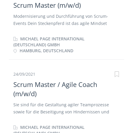
Scrum Master (m/w/d)
Modernisierung und Durchführung von Scrum-
Events Dein Steckenpferd ist das agile Mindset
Teammitglieder zu coachen agiler zu arbeiten Enge
Zusammenarbeit mit Product Owner (auf
MICHAEL PAGE INTERNATIONAL
Kundenseite) bezüglich der Wertoptimierung des
(DEUTSCHLAND) GMBH
HAMBURG, DEUTSCHLAND
Produkts Wirkung als Change Agent, das Team mit
agileren Methoden und Prinzipien vertraut machen
Selbstorganisation und Sicherheit in Deinem
Teamumfeld zu schaffen soll Dein Ziel sein
24/09/2021
Scrum Master / Agile Coach
(m/w/d)
Sie sind für die Gestaltung agiler Teamprozesse
sowie für die Beseitigung von Hindernissen und
Problemen für die Arbeit der Produktteams
verantwortlich. Zudem sind Sie für die Optimierung
MICHAEL PAGE INTERNATIONAL