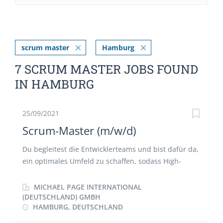
scrum master
Hamburg
7 SCRUM MASTER JOBS FOUND
IN HAMBURG
25/09/2021
Scrum-Master (m/w/d)
Du begleitest die Entwicklerteams und bist dafür da,
ein optimales Umfeld zu schaffen, sodass High-
Performances erzielt werden. Du bist dafür
verantwortlich, dem Team einen Überblick über
MICHAEL PAGE INTERNATIONAL
verschiedene Praktiken und Tools zu geben und
(DEUTSCHLAND) GMBH
HAMBURG, DEUTSCHLAND
hilfst dabei, diese sinnvoll anzuwenden. Darüber
hinaus bist Du die Person, die Hindernisse in „Luft"