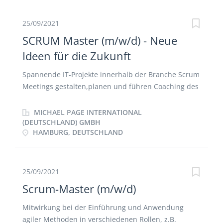
auflöst und einen tollen Teamspirit versprüht.
Zusätzlich sorgst Du nicht nur im Team für
25/09/2021
Transparenz, sondern auch interdisziplinär mit den
SCRUM Master (m/w/d) - Neue
Organisationseinheiten. Darüber hinaus moderierst
Ideen für die Zukunft
Du Backlog Refinements, Sprint Plannings, Stand Ups
und Retrospektiven
Spannende IT-Projekte innerhalb der Branche Scrum
Meetings gestalten,planen und führen Coaching des
Scrum Teams Austausch zwischen den Scrum
Mastern, Förderung der Arbeitsweise
MICHAEL PAGE INTERNATIONAL
(DEUTSCHLAND) GMBH
HAMBURG, DEUTSCHLAND
25/09/2021
Scrum-Master (m/w/d)
Mitwirkung bei der Einführung und Anwendung
agiler Methoden in verschiedenen Rollen, z.B.