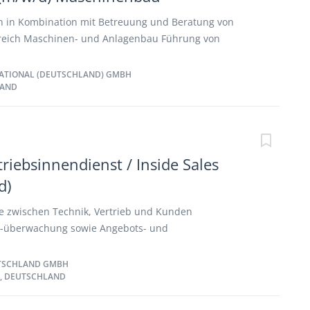
 in Kombination mit Betreuung und Beratung von
eich Maschinen- und Anlagenbau Führung von
onsverhandlungen Strategische Maßnahmen zur
beiten und umsetzen Bedarfsermittlung und technische
ATIONAL (DEUTSCHLAND) GMBH
LAND
neuen Projekten Kontinuierliche Marktüberwachung zur
ktpotenziale Präsentation auf nationalen Messen
triebsinnendienst / Inside Sales
d)
lle zwischen Technik, Vertrieb und Kunden
 -überwachung sowie Angebots- und
rstützung des Einkaufs inklusive Monitoring des
 Unterstützung bei der Wareneingangs- und
TSCHLAND GMBH
, DEUTSCHLAND