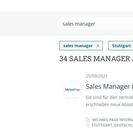
sales manager
Stuttgart
34 SALES MANAGER 
25/09/2021
Sales Manager 
Sie sind für den Vertri
erschließen neue Absat
Betreuung bestehender
langfristige Geschäftsb
MICHAEL PAGE INTERN
STUTTGART, DEUTSCH
potentieller Zielkunden
vereinbarte Vertriebszi