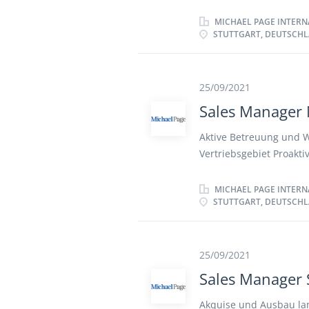
strategische Bestands
Assistance, PreSales u
MICHAEL PAGE INTERN
STUTTGART, DEUTSCH
Vertriebsgebiet Baden
25/09/2021
Sales Manager
Aktive Betreuung und 
Vertriebsgebiet Proakt
technische Konzepterst
internen Stakeholdern 
MICHAEL PAGE INTERN
STUTTGART, DEUTSCH
Teilnahme an Messen,
25/09/2021
Sales Manager 
Akquise und Ausbau la