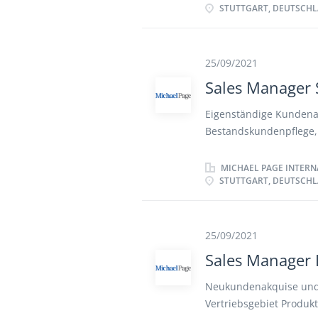
STUTTGART, DEUTSCH
Kunden bzw. via Webin
Salesmannschaft, dem 
25/09/2021
Sales Manager 
Eigenständige Kundenak
Bestandskundenpflege, 
Kundentermine und Pro
Verhandlung Besuch vo
MICHAEL PAGE INTERN
STUTTGART, DEUTSCH
Kundenevents Enge Zus
und Projektteams
25/09/2021
Sales Manager 
Neukundenakquise und 
Vertriebsgebiet Produk