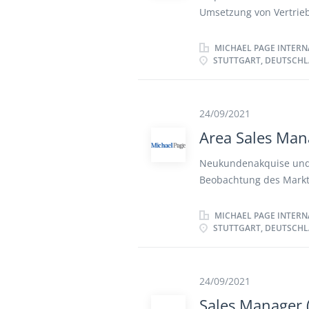
Umsetzung von Vertrieb
bestehenden Kundenkre
Kunden Führen von Ver
MICHAEL PAGE INTERN
STUTTGART, DEUTSCH
innerhalb der vom Kun
Accounts Ständige Mar
und Umsatzsteigerung 
technischen Spezialist
24/09/2021
Area Sales Man
Neukundenakquise und
Beobachtung des Markt
Organisation und Durc
Kunden/ Partnern Erste
MICHAEL PAGE INTERN
STUTTGART, DEUTSCH
Vertrags- und Konditi
Kunden Aufbau von ve
24/09/2021
Sales Manager