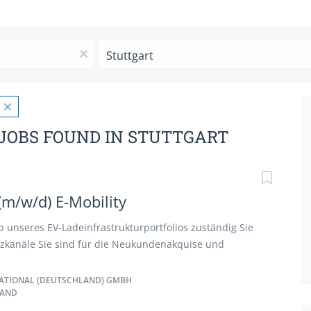
Ort
x
JOBS FOUND IN STUTTGART
(m/w/d) E-Mobility
eb unseres EV-Ladeinfrastrukturportfolios zuständig Sie
zkanäle Sie sind für die Neukundenakquise und
 Kunden und Absatzkanäle zuständig Sie bauen
eziehungen aus Sie arbeiten bei der Erstellung
ATIONAL (DEUTSCHLAND) GMBH
LAND
profile und Marktsegmente mit Sie realisieren
ele unter Berücksichtigung der Produktstrategie Sie