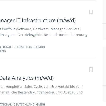
n sowie Produktpräsentationen und Schulungen durch
und Kundenveranstaltungen teil Sie sind zusammen
ienst für die Kalkulation und Angebotserstellung, -
nager IT Infrastructure (m/w/d)
folgung zuständig
ns Portfolio (Software, Hardware, Managed Services)
m eigenen Vertriebsgebiet Bestandskundenbetreuung
ling Verantwortung des kompletten Sales Cycles bis
 Zusammenarbeit mit internen Stakeholdern wie
ATIONAL (DEUTSCHLAND) GMBH
LAND
chnical Consultants
Data Analytics (m/w/d)
en kompletten Sales Cycle, vom Erstkontakt bis zum
anzheitliche Bestandskundenbetreuung, Ausbau und
ehungen ● Erschließung neuer Märkte und die
iebskampagnen ● Lösungsfindung und Präsentation beim
ATIONAL (DEUTSCHLAND) GMBH