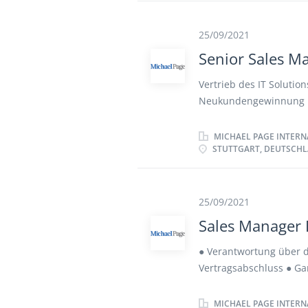
führen Bedarfsanalyse
Sie nehmen an Messen 
25/09/2021
mit dem Vertriebsinnend
Senior Sales Ma
bearbeitung sowie -ver
Vertrieb des IT Solutio
Neukundengewinnung i
sowie Cross- und Upsel
zum Vertragsabschluss
MICHAEL PAGE INTERN
STUTTGART, DEUTSCH
PreSales, Marketing, Te
25/09/2021
Sales Manager 
● Verantwortung über d
Vertragsabschluss ● G
Pflege der Kundenbezi
Erarbeitung von Vertr
MICHAEL PAGE INTERN