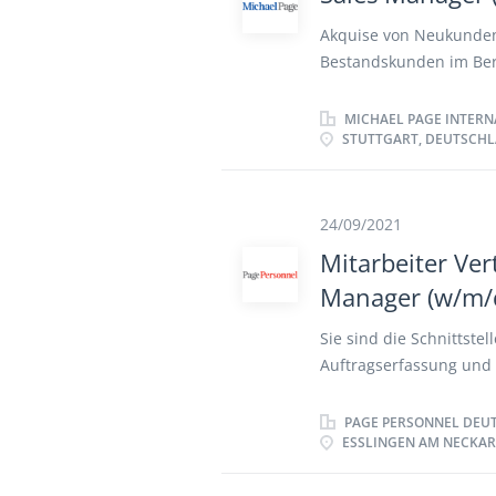
Akquise von Neukunden
Bestandskunden im Ber
Vertrags- und Konditi
Umsatzsteigerung erar
MICHAEL PAGE INTERN
STUTTGART, DEUTSCH
Konzepterstellung bei 
Erschließung neuer Mar
24/09/2021
Mitarbeiter Ver
Manager (w/m/
Sie sind die Schnittste
Auftragserfassung und
Rechnungsstellung Unte
Beschaffungsprozesses
PAGE PERSONNEL DEU
ESSLINGEN AM NECKAR
Bestandskontrolle