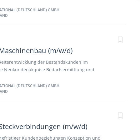
kundenpflege enge Zusammenarbeit mit Sales
nd den Projektteams Regelmäßige Reisetätigkeit im
ATIONAL (DEUTSCHLAND) GMBH
LAND
-Württemberg bis zu 50%
 Maschinenbau (m/w/d)
Weiterentwicklung der Bestandskunden im
ive Neukundenakquise Bedarfsermittlung und
ellung bei neuen Projekten Enge Zusammenarbeit mit
wie Pre-Sales, Anwendungsteams, Marketing etc.
ATIONAL (DEUTSCHLAND) GMBH
LAND
 Roadshows und Konferenzen
Steckverbindungen (m/w/d)
ngfristiger Kundenbeziehungen Konzeption und