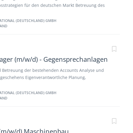
sstrategien für den deutschen Markt Betreuung des
ises Technische und kaufmännische Beratung der
tragsverhandlungen und Erstellen von Angeboten
ATIONAL (DEUTSCHLAND) GMBH
LAND
den angegeben Parametern Verantwortung für die Key
ktbeobachtung zur Erschließung neuer Marktpotenziale
in Ihrem Vertriebsgebiet Enge Zusammenarbeit mit den
en und internationalen Teams
ager (m/w/d) - Gegensprechanlagen
 Betreuung der bestehenden Accounts Analyse und
geschehens Eigenverantwortliche Planung,
hführung von Gesprächen und Verhandlungen mit
r Ansprechpartner zur Marke im Vertriebsgebiet
ATIONAL (DEUTSCHLAND) GMBH
LAND
onsverhandlungen mit neuen Geschäftspartnern und
rtrauensvollen Kundenbindungen am Markt
 (m/w/d) Maschinenbau