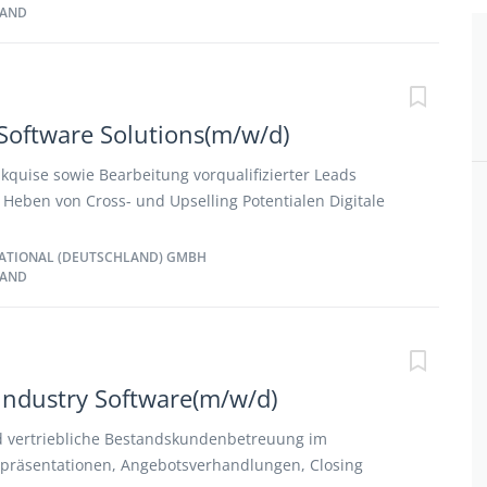
LAND
ar ● Enge Zusammenarbeit mit der gesammten
Marketing und den Projektteams
Software Solutions(m/w/d)
quise sowie Bearbeitung vorqualifizierter Leads
Heben von Cross- und Upselling Potentialen Digitale
duktdemos Eigenständige Angebotserstellung und
n (digitalen) Fachmessen, Konferenzen und
ATIONAL (DEUTSCHLAND) GMBH
LAND
ammenarbeit mit Pre Sales, Innendienst, Marketing
Industry Software(m/w/d)
vertriebliche Bestandskundenbetreuung im
tpräsentationen, Angebotsverhandlungen, Closing