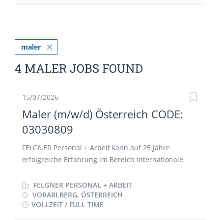
maler
4 MALER JOBS FOUND
15/07/2026
Maler (m/w/d) Österreich CODE:
03030809
FELGNER Personal + Arbeit kann auf 25 Jahre
erfolgreiche Erfahrung im Bereich internationale
Personalvermittlung zurückblicken. Der Arbeitgeber
–ein Personalserviceunternehmen- verfügt über
FELGNER PERSONAL + ARBEIT
ausgezeichnete Firmenkontakte. Die Betreuung der
VORARLBERG, ÖSTERREICH
VOLLZEIT / FULL TIME
Mitarbeiter ist vorbildlich. Alle Vereinbarungen
(Arbeitsvertrag), fachliche Abstimmungen und