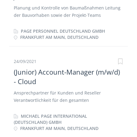
Planung und Kontrolle von Baumaßnahmen Leitung
der Bauvorhaben sowie der Projekt-Teams
Koordination der Subunternehmer bis zur Übergabe,
Termin- und Kostenverfolgung Aktives Termin-,
PAGE PERSONNEL DEUTSCHLAND GMBH
Qualitäts- und Kostenmanagement Sicherung der
FRANKFURT AM MAIN, DEUTSCHLAND
Bauqualität und Kundenzufriedenheit
24/09/2021
(Junior) Account-Manager (m/w/d)
- Cloud
Ansprechpartner für Kunden und Reseller
Verantwortlichkeit für den gesamten
Vertriebsprozess Akquise neuer Kunden Kontrolle
und Sicherung der Produktqualität Kontinuierliche
MICHAEL PAGE INTERNATIONAL
Markt- und Wettbewerbsbeobachtung Präsentation
(DEUTSCHLAND) GMBH
FRANKFURT AM MAIN, DEUTSCHLAND
des Unternehmensportfolios (u.a. auch auf Messen)
Produkt- und Serviceportfolioverantwortung für den