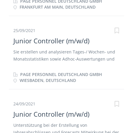
PAGE PERSONNEL DEUTSCHLAND GMBH
finanziellen Zielerreichung Aktive Begleitung von
FRANKFURT AM MAIN, DEUTSCHLAND
Investitionsvorhaben, Vorbereitung und Tracking der
notwendigen Berichte und Analyse zur Erfassung
der relevanten Kennzahlen Erstellung allgemeiner
25/09/2021
betriebswirtschaftlicher Analysen / Ad-hoc-Analysen
Junior Controller (m/w/d)
/ Business Cases
Sie erstellen und analysieren Tages-/ Wochen- und
Monatsstatistiken sowie Adhoc-Auswertungen und
Reportings Sie prüfen Deckungsbeiträge und
analysieren Differenzen Sie arbeiten mit an
PAGE PERSONNEL DEUTSCHLAND GMBH
Management-Informations- und
WIESBADEN, DEUTSCHLAND
Reporting-/Dashboard-Systemen Sie erstellen
monatliche Provisionsabrechnungen für
Vertriebspartner Sie erstellen und analysieren
24/09/2021
Berichte in administrativen Bereichen (z.B. Personal,
Junior Controller (m/w/d)
IT)
Unterstützung bei der Erstellung von
Jahresabschlüssen und Forecasts Mitwirkung bei der