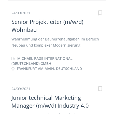
gesamten Cloud & Hosting Bereich
24/09/2021
Senior Projektleiter (m/w/d)
Wohnbau
Wahrnehmung der Bauherrenaufgaben im Bereich
Neubau und komplexer Modernisierung
Strukturierung der Bauprozesse gemeinsam mit
Architekten und Fachplanern Projektleitung zur
MICHAEL PAGE INTERNATIONAL
Durchsetzung der Interessen des Bauherrn
(DEUTSCHLAND) GMBH
FRANKFURT AM MAIN, DEUTSCHLAND
insbesondere gegenüber Generalunternehmern (GU)
und Generalübernehmern (GÜ) Durchsetzung und
Einhaltung der gesetzlichen, behördlichen und
firmeninternen Richtlinien und Vorgaben bei der
24/09/2021
Projektdurchführung Ausschreibung, Vergabe,
Junior technical Marketing
Steuerung und Kontrolle externer Planer, Baufirmen
Manager (m/w/d) Industry 4.0
und Dienstleister mit Fokus auf ausführende
Unternehmen, Generalunternehmer und