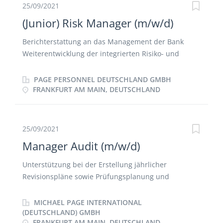
Kontrolle des Bauablaufs und der
25/09/2021
Baustellenergebnisse
(Junior) Risk Manager (m/w/d)
Berichterstattung an das Management der Bank
Weiterentwicklung der integrierten Risiko- und
Ertragssteuerung sowie der Verfahren zur
Identifizierung, Bewertung, Kontrolle und
PAGE PERSONNEL DEUTSCHLAND GMBH
Kommunikation von Risiken Erhebung von
FRANKFURT AM MAIN, DEUTSCHLAND
Frühwarnindikatoren Monitoring der Risiken und
Controlling der zu ihrer Steuerung eingeleiteten
Maßnahmen Sicherstellung der aufsichtsrechtlichen
25/09/2021
Anforderungen an das Institut und die
Manager Audit (m/w/d)
Risikokontrollfunktion Identifikation, Analyse und
Weiterentwicklung der bestehenden Verfahren und
Unterstützung bei der Erstellung jährlicher
Methoden zur Risikobewertung des Unternehmens
Revisionspläne sowie Prüfungsplanung und
Prüfungsvorbereitung Mitarbeit bei der
risikoorientierten Organisation und selbstständigen
MICHAEL PAGE INTERNATIONAL
Durchführung interner Audits (System-, Kontroll-,
(DEUTSCHLAND) GMBH
FRANKFURT AM MAIN, DEUTSCHLAND