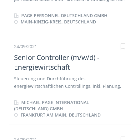
operativen Planung Datenbereitstellung für
Präsentationen Durchführung der
PAGE PERSONNEL DEUTSCHLAND GMBH
Umsatzkostenanalyse Übernahme von
MAIN-KINZIG-KREIS, DEUTSCHLAND
Projektaufgaben
24/09/2021
Senior Controller (m/w/d) -
Energiewirtschaft
Steuerung und Durchführung des
energiewirtschaftlichen Controllings, inkl. Planung,
Hochrechnung, Analyse und Reporting
Konzeptionelle und operative Unterstützung bei der
MICHAEL PAGE INTERNATIONAL
Weiterentwicklung von Kosten- und
(DEUTSCHLAND) GMBH
FRANKFURT AM MAIN, DEUTSCHLAND
Leistungsrechnung, Reportingprozessen und -
systemen Unterstützung bei Investitionsrechnungen
für Wärmeprojekte, Nutzenergie und Erneuerbare
Energien Steuerung der Investitions- und
24/09/2021