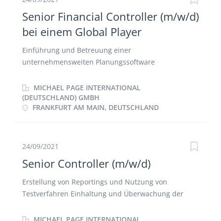
Primärkostenplanung und -reporting Verantwortung
Senior Financial Controller (m/w/d)
für die Deckungsbeitragsrechnung Unterstützung
bei einem Global Player
der Geschäftsführung in kaufmännischen Fragen
Mitwirkung am Jahresabschluss (Aufstellung
Einführung und Betreuung einer
Energiebilanz, Abgrenzungsbuchungen)
unternehmensweiten Planungssoftware
Weiterentwicklung der bestehenden
Controllinginstrumente Bewertung und
MICHAEL PAGE INTERNATIONAL
Überwachung betrieblicher Prozesse Monatliches
(DEUTSCHLAND) GMBH
FRANKFURT AM MAIN, DEUTSCHLAND
Berichtswesen an die Anteilseigner auf der Basis
eines Systems von finanziellen und operativen
Leistungskennzahlen Zusammenarbeit mit lokalen
Controlling-Funktionen in unseren Niederlassungen
24/09/2021
Ansprechpartner der Geschäfts- und Finanzleitung
Senior Controller (m/w/d)
sowie der einzelnen Abteilungsleiter Mitwirkung bei
der Erstellung der Monats-, Quartals- und
Erstellung von Reportings und Nutzung von
Jahresabschlüsse nach HGB und IFRS Mitwirkung bei
Testverfahren Einhaltung und Überwachung der
Projekten Durchführung von Kalkulationen
Standards im internen und externen
Rechnungswesen Mitwirkung an der Erstellung von
MICHAEL PAGE INTERNATIONAL