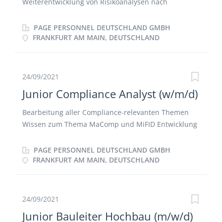
Weiterentwicklung von Risikoanalysen nach
institutsspezifischen Vorgaben
Transaktionsmonitoring Bearbeitung von
PAGE PERSONNEL DEUTSCHLAND GMBH
Verdachtsmeldungen Kontrolle von
FRANKFURT AM MAIN, DEUTSCHLAND
Kontoeröffnungen Beratung der Fachabteilungen bei
geldwäscherechtlichen Fragestellungen,
insbesondere im Kundenannahmeprozess
24/09/2021
Bearbeitung eingehender Verdachtsmeldungen inkl.
Junior Compliance Analyst (w/m/d)
dazugehöriger Entscheidungen
Bearbeitung aller Compliance-relevanten Themen
Wissen zum Thema MaComp und MiFID Entwicklung
der Compliance Prozesse Know How der gesetzlichen
und regulatorische Vorgaben, sowie die Einführung,
PAGE PERSONNEL DEUTSCHLAND GMBH
die Umsetzung und Einhaltung der Compliance
FRANKFURT AM MAIN, DEUTSCHLAND
Lokales Reporting für die internen Ansprechpartner
sowie für die externen Aufsichtsbehörden Kontrolle
der Einhaltung aller Regelungen im Bereich
24/09/2021
Compliance
Junior Bauleiter Hochbau (m/w/d)