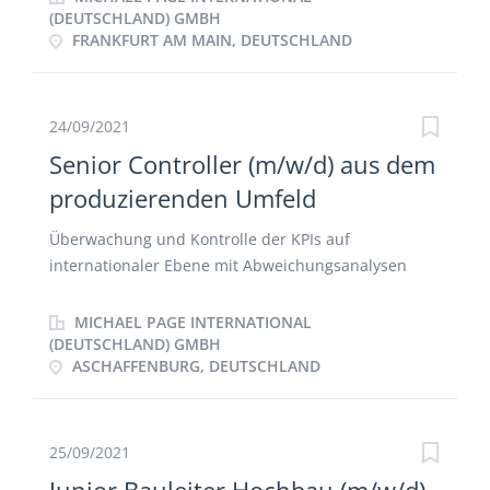
Quartals- und Jahresabschlüssen Planung und
(DEUTSCHLAND) GMBH
FRANKFURT AM MAIN, DEUTSCHLAND
Budgetierung für Bilanzplanung/ Finanz- und
Finanzierungsplanung Organisations- und
Koordinierungsaufgaben Ansprechpartner für
Prozesse, Standards und Methodik
24/09/2021
Senior Controller (m/w/d) aus dem
produzierenden Umfeld
Überwachung und Kontrolle der KPIs auf
internationaler Ebene mit Abweichungsanalysen
Unterstützung des Controllings auf internationaler
Ebene Unterstützung der Forecasts, Budgets und
MICHAEL PAGE INTERNATIONAL
Businesspläne auf internationaler Ebene
(DEUTSCHLAND) GMBH
ASCHAFFENBURG, DEUTSCHLAND
Abschlussarbeiten nach HGB und IFRS
Prozessoptimierung Übernahme von ad-hoc-
Analysen und einzelner Projekte auch auf
internationaler Eben Tätigkeit als Businesspartner
25/09/2021
für das Management