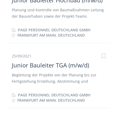
Junior Bauleiter Hochbau (m/w/d)
Planung und Kontrolle von Baumaßnahmen Leitung
der Bauvorhaben sowie der Projekt-Teams
Koordination der Subunternehmer bis zur Übergabe,
Termin- und Kostenverfolgung Aktives Termin-,
PAGE PERSONNEL DEUTSCHLAND GMBH
Qualitäts- und Kostenmanagement Sicherung der
FRANKFURT AM MAIN, DEUTSCHLAND
Bauqualität und Kundenzufriedenheit
25/09/2021
Junior Bauleiter TGA (m/w/d)
Begleitung der Projekte von der Planung bis zur
Fertigstellung Erstellung, Abstimmung und
Überwachung des Projektplans Planung technischer
Gebäudeaus­rüs­tung­en, insbesondere rund um
PAGE PERSONNEL DEUTSCHLAND GMBH
Heizungs-, Sanitär und Klimaanlagen Koordinieren
FRANKFURT AM MAIN, DEUTSCHLAND
der Mängelbeseitigung, Vorbereiten und
Durchführung der Abnahmen Dokumentation und