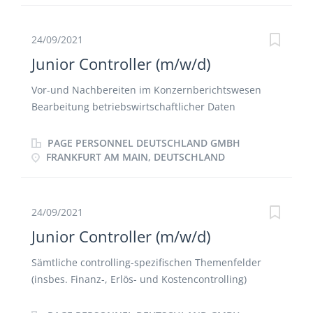
Berichtswesens an interne und externe Shareholder
Sicherstellung einer umfassenden, einheitlichen und
aussagekräftigen Jahresplanung und rollierender
24/09/2021
Forecasts Erarbeitung und Bewertung von
Junior Controller (m/w/d)
Maßnahmen zur Sicherstellung der finanziellen
Zielerreichung Aktive Begleitung von
Vor-und Nachbereiten im Konzernberichtswesen
Investitionsvorhaben Vorbereitung und Tracking der
Bearbeitung betriebswirtschaftlicher Daten
notwendigen Berichte und Analyse zur Erfassung
Durchführung der Betriebsergebnisrechnung
der relevanten Kennzahlen Mitarbeit bei der
Erarbeitung und Optimierung von Kennzahlen
PAGE PERSONNEL DEUTSCHLAND GMBH
Entwicklung zukunftsfähiger Controllinginstrumente
Stetige Weiterentwicklung der Prozesse und
FRANKFURT AM MAIN, DEUTSCHLAND
und -konzepte Erstellung allgemeiner
Methoden im Controlling Support bei Projekten des
betriebswirtschaftlicher Analysen / Ad-hoc-Analysen
Fachbereiches Erarbeitung steuerungsrelevanter
/ Business Cases
Kennzahlen
24/09/2021
Junior Controller (m/w/d)
Sämtliche controlling-spezifischen Themenfelder
(insbes. Finanz-, Erlös- und Kostencontrolling)
Schnittstelle zum Accounting Erarbeitung und
Bewertung von Maßnahmen zur Sicherstellung der