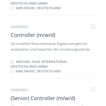
begleiten Ihr Tagesgeschäft.
den monatlichen Bericht Ihre Tätigkeit umfasst
(DEUTSCHLAND) GMBH
KARLSRUHE, DEUTSCHLAND
zudem die Unterstützung der Manager auf Ad-hoc-
Basis innerhalb des Teams Sie wirken aktiv am
Konzern-Reporting mit Die Organisation und
Optimierung von internen Prozessen rundet das
25/09/2021
Aufgabengebiet ab
Controller (m/w/d)
Sie erstellen finanzrelevante Ergebnisvergleiche,
analysieren und bewerten die Umsetzungsstände
und melden Auffälligkeiten an das Management
Standortübergreifend unterstützen Sie aktiv die
MICHAEL PAGE INTERNATIONAL
Weiterentwicklung von Analyse- und Reporting Tools
(DEUTSCHLAND) GMBH
KARLSRUHE, DEUTSCHLAND
Darüber hinaus bringen Sie sich in Projekten ein und
betreiben aktiv Prozessoptimierung In Ihren
Verantwortungsbereich fällt ebenso der Monats- und
Jahresabschluss, sowie Ad hoc-Analysen
25/09/2021
(Senior) Controller (m/w/d)