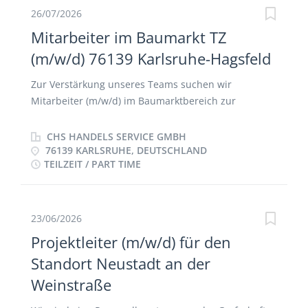
Regelwartungen, Kontrollen, Tests und Probeläufen
26/07/2026
Einleitung von Ersatzteilbeschaffungen
Mitarbeiter im Baumarkt TZ
(m/w/d) 76139 Karlsruhe-Hagsfeld
Zur Verstärkung unseres Teams suchen wir
Mitarbeiter (m/w/d) im Baumarktbereich zur
Betreuung eines oder mehrerer Baumärkte. Wir
bieten: • Eine gründliche Einarbeitung • Keine
CHS HANDELS SERVICE GMBH
Schicht- und Wochenendarbeit • Flexibler
76139 KARLSRUHE, DEUTSCHLAND
TEILZEIT / PART TIME
Arbeitsbeginn auf Wunsch zwischen 07:00 und 10:00
Uhr • Sie können auf Teilzeit Basis (2 Tage à 8 Std die
Woche), ab sofort für uns tätig werden. Welche
Aufgaben beinhaltet diese Stelle? • Regelmäßige
23/06/2026
Betreuung eines oder mehrerer Baumärkte •
Projektleiter (m/w/d) für den
Anbringen von Beschilderungen und Mustern,
Standort Neustadt an der
Preisauszeichnungen • Kontrolle der
Weinstraße
Warenpräsentation • Zuverlässige Dokumentation
der durchgeführten Arbeiten Was erwarten wir von