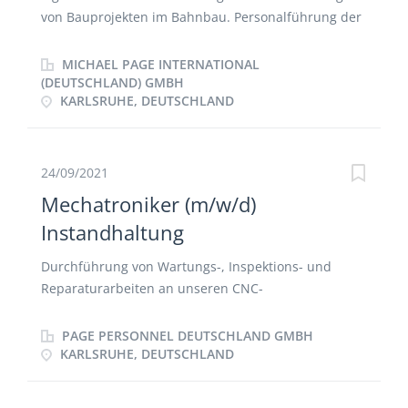
von Bauprojekten im Bahnbau. Personalführung der
zugeteilten Bauleiter. Personalführung und
Personalplanung sowie Material- und
MICHAEL PAGE INTERNATIONAL
Gerätedisposition. Bauablauf- und
(DEUTSCHLAND) GMBH
KARLSRUHE, DEUTSCHLAND
Baustellenergebniskontrolle. Nachtragsgestaltung, -
verhandlung und -durchsetzung. Repräsentation des
Unternehmens. Akquise / Kalkulation im Bereich
Bahnbau fallende Projekte. Förderung und
24/09/2021
Weiterentwicklung der Ihm zugeteilten Mitarbeitern.
Mechatroniker (m/w/d)
Erfolgskontrolle Soll/Ist-Auswertung und
Instandhaltung
Vorausschau auf das Bauende. Rechnungswesen,
Kontrolle der rechtzeitigen Rechnungsstellung,
Durchführung von Wartungs-, Inspektions- und
Aufstellen des erwarteten Umsatzverlaufs.
Reparaturarbeiten an unseren CNC-
Fertigungszentren, Roboteranlagen,
Industriewaschanlagen und Automatisierungen
PAGE PERSONNEL DEUTSCHLAND GMBH
analysieren und beheben von mechanischen und
KARLSRUHE, DEUTSCHLAND
elektrischen Störungen sowie umsetzen von
Verbesserungspotentialen Durchführung von