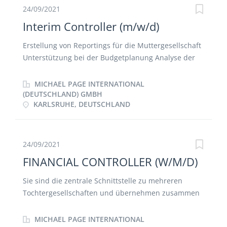
Erstellung verschiedener Corporate Reporting
24/09/2021
Packages Überwachung von Kundenvereinbarungen
Interim Controller (m/w/d)
und Vorkalkulation von Angeboten Mitwirkung bei
der Strategieplanung
Erstellung von Reportings für die Muttergesellschaft
Unterstützung bei der Budgetplanung Analyse der
Daten und Erstellung von Forecasts Kooperation mit
der Buchhaltunug im Shared Service Center
MICHAEL PAGE INTERNATIONAL
(DEUTSCHLAND) GMBH
KARLSRUHE, DEUTSCHLAND
24/09/2021
FINANCIAL CONTROLLER (W/M/D)
Sie sind die zentrale Schnittstelle zu mehreren
Tochtergesellschaften und übernehmen zusammen
mit lokalen Ansprechpartner*innen die Betreuung
aller kaufmännischen Themen. Sie entwickeln,
MICHAEL PAGE INTERNATIONAL