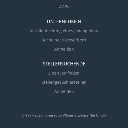
Wasseraufbereitung, Brunnenbau). Unser Kunde hat
AGBs
sich zu einem führenden Unternehmen in Europa in
dem Branchensegment entwickelt und ist...
UNTERNEHMEN
Veröffentlichung eines Jobangebots
Suche nach Bewerbern
Anmelden
STELLENSUCHENDE
Einen Job finden
Stellengesuch erstellen
Anmelden
© 1997-2026 Powered by
Winter Business Net GmbH