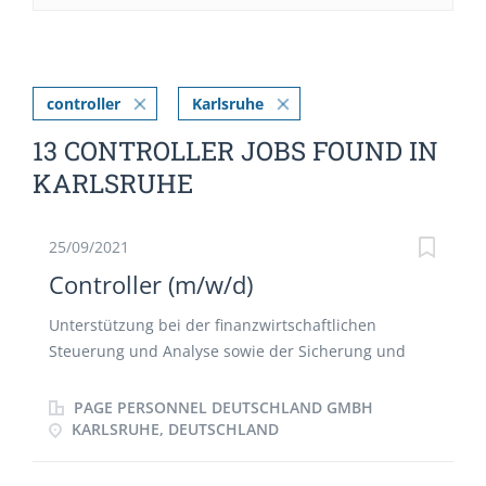
controller
Karlsruhe
13 CONTROLLER JOBS FOUND IN
KARLSRUHE
25/09/2021
Controller (m/w/d)
Unterstützung bei der finanzwirtschaftlichen
Steuerung und Analyse sowie der Sicherung und
Verbesserung des kaufmännischen Erfolgs
Weiterentwicklung des Reportings Durchführen der
PAGE PERSONNEL DEUTSCHLAND GMBH
Kosten-, Kostenstellen-, und Kostenträgerrechnung
KARLSRUHE, DEUTSCHLAND
Verantwortung der Kosten-, Kostenstellen- und
Kostenträgerrechnung Mitwirkung bei Monats- und