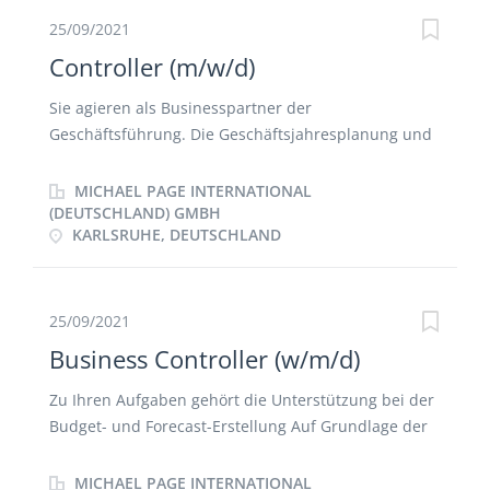
Jahresabschlüssen
25/09/2021
Controller (m/w/d)
Sie agieren als Businesspartner der
Geschäftsführung. Die Geschäftsjahresplanung und
regelmäßige Forecasts werden von Ihnen erstellt
und koordiniert. Sie erstellen
MICHAEL PAGE INTERNATIONAL
Entscheidungsunterlagen und monatliche
(DEUTSCHLAND) GMBH
KARLSRUHE, DEUTSCHLAND
Ergebnisrechnungen für die Geschäftsführung. Die
Betriebsausgaben werden monatlich von Ihnen
reviewt. Sie identifizieren Einflussmöglichkeiten und
unterstützen bei der Festlegung von Maßnahmen
25/09/2021
zur Einhaltung von Budgetvorgaben unter
Business Controller (w/m/d)
Berücksichtigung aktueller Geschäftsrisiken und -
chancen und messen die Ergebniswirkung
Zu Ihren Aufgaben gehört die Unterstützung bei der
eingeleiteter Maßnahmen. Bei der
Budget- und Forecast-Erstellung Auf Grundlage der
Weiterentwicklung unseres Reportings arbeiten Sie
von Ihnen vorbereiteten Analyse erstellen Sie in
aktiv mit. Projektarbeit sowie ad hoc Analysen
Zusammenarbeit mit dem nationalen Management
MICHAEL PAGE INTERNATIONAL