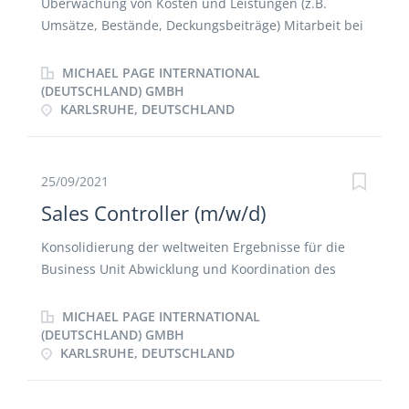
Überwachung von Kosten und Leistungen (z.B.
Umsätze, Bestände, Deckungsbeiträge) Mitarbeit bei
der Erstellung von Quartals- und Jahresabschlüssen
Monatliche Liquiditätsplanung sowie wöchentliches
MICHAEL PAGE INTERNATIONAL
Reporting der Auftragseingänge Überwachung der
(DEUTSCHLAND) GMBH
KARLSRUHE, DEUTSCHLAND
monatlichen Buchhaltung inkl. Erstellung des BAB
Eigenverantwortliche Vorbereitung und Erstellung
von Soll-Ist-Vergleichen, Abweichungsanalysen und
Ad-hoc-Auswertungen Unterstützung bei
25/09/2021
strategischen Unternehmenszielen Regelmäßige
Sales Controller (m/w/d)
Berichterstattung an die kaufm. Leitung /
Geschäftsleitung Enge Zusammenarbeit mit dem
Konsolidierung der weltweiten Ergebnisse für die
externen Steuerbüro
Business Unit Abwicklung und Koordination des
Flash- & Forecast-Prozesses Bereitstellung von
Kennzahlen zur Unterstützung der kommerziellen
MICHAEL PAGE INTERNATIONAL
Analysen Erstellung des Auftrags- und Umsatz-
(DEUTSCHLAND) GMBH
KARLSRUHE, DEUTSCHLAND
Reporting (Woche, Monat, Quartal) Budgetplanung
für die Business Unit Unterstützung bei der
Auswertung und Berechnung der Vertriebsprämien