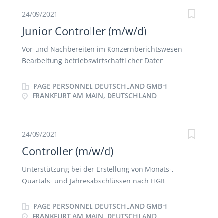
gruppenweiten Risk-Management und IKS Prozess
aussagekräftigen Jahresplanung und rollierender
24/09/2021
Mitarbeit bei Projekten der Gruppe sowie deren
Forecasts Erarbeitung und Bewertung von
Junior Controller (m/w/d)
Gesellschaften
Maßnahmen zur Sicherstellung der finanziellen
Zielerreichung Aktive Begleitung von
Vor-und Nachbereiten im Konzernberichtswesen
Investitionsvorhaben Vorbereitung und Tracking der
Bearbeitung betriebswirtschaftlicher Daten
notwendigen Berichte und Analyse zur Erfassung
Durchführung der Betriebsergebnisrechnung
der relevanten Kennzahlen Mitarbeit bei der
Erarbeitung und Optimierung von Kennzahlen
PAGE PERSONNEL DEUTSCHLAND GMBH
Entwicklung zukunftsfähiger Controllinginstrumente
Stetige Weiterentwicklung der Prozesse und
FRANKFURT AM MAIN, DEUTSCHLAND
und -konzepte Erstellung allgemeiner
Methoden im Controlling Support bei Projekten des
betriebswirtschaftlicher Analysen / Ad-hoc-Analysen
Fachbereiches Erarbeitung steuerungsrelevanter
/ Business Cases
Kennzahlen
24/09/2021
Controller (m/w/d)
Unterstützung bei der Erstellung von Monats-,
Quartals- und Jahresabschlüssen nach HGB
Unterstützung bei der Durchführung von Projekten
Erstellung von regelmäßigen internen Reportings
PAGE PERSONNEL DEUTSCHLAND GMBH
und ad-hoc Analysen Erstellung von Kalkulationen
FRANKFURT AM MAIN, DEUTSCHLAND