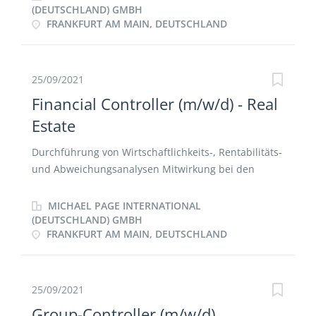
Projekte Eigenständige Entwicklung von
(DEUTSCHLAND) GMBH
FRANKFURT AM MAIN, DEUTSCHLAND
Effizienzsteigerungsmaßnahmen Kontinuierliche
Optimierung und Weiterentwicklung des Controlling-
Instrumentariums Durchführung und Erstellung von
Ad-hoc Auswertungen sowie Präsentationen für
25/09/2021
Group Management
Financial Controller (m/w/d) - Real
Estate
Durchführung von Wirtschaftlichkeits-, Rentabilitäts-
und Abweichungsanalysen Mitwirkung bei den
Monats-, Quartals- und Jahresabschlüssen nach
HGB/IFRS Mitwirkung bei der Erstellung der
MICHAEL PAGE INTERNATIONAL
Forecasts, Modelling, Cashflow-Rechnung und der
(DEUTSCHLAND) GMBH
FRANKFURT AM MAIN, DEUTSCHLAND
laufenden Liquiditätsplanung Weiterentwicklung des
Reportingprozesses und geeigneter KPIs
Investorengespräche Berichterstattung an das
Management, sowie zentraler Ansprechpartner für
25/09/2021
Steuerberater und Wirtschaftsprüfer
Group-Controller (m/w/d)