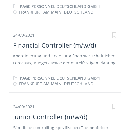
Prozessen in SAP Aufgaben-, Kompetenz und
PAGE PERSONNEL DEUTSCHLAND GMBH
Verantwortungsverteilung
FRANKFURT AM MAIN, DEUTSCHLAND
24/09/2021
Financial Controller (m/w/d)
Koordinierung und Erstellung finanzwirtschaftlicher
Forecasts, Budgets sowie der mittelfristigen Planung
(P&L, BS, CF) Analyse und Kommentierung der
Monats-, Quartals- und Jahresabschlüsse
PAGE PERSONNEL DEUTSCHLAND GMBH
Optimierung der divisionalen Bilanz sowie des Cash
FRANKFURT AM MAIN, DEUTSCHLAND
Flows im Kontext ROCE / Capital Employed
Eigenverantwortliche Steuerung des Kosten-
Controllings in der Division Schnittstelle zum
24/09/2021
Accounting Erstellung allg. betriebswirtschaftlicher
Junior Controller (m/w/d)
Analysen
Sämtliche controlling-spezifischen Themenfelder