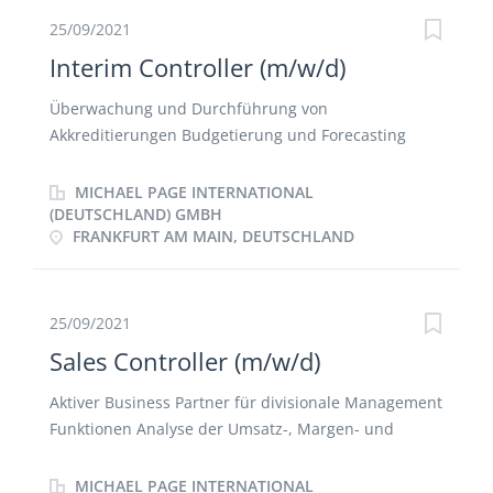
Controllings in der Division Schnittstelle zum
25/09/2021
Accounting Erstellung allg. betriebswirtschaftlicher
Interim Controller (m/w/d)
Analysen
Überwachung und Durchführung von
Akkreditierungen Budgetierung und Forecasting
Rechnungsertsellung Legal Entities Auswertung von
GuV
MICHAEL PAGE INTERNATIONAL
(DEUTSCHLAND) GMBH
FRANKFURT AM MAIN, DEUTSCHLAND
25/09/2021
Sales Controller (m/w/d)
Aktiver Business Partner für divisionale Management
Funktionen Analyse der Umsatz-, Margen- und
Ergebnisentwicklung zum Zwecke der Erstellung des
Forcasts und der Budgetierung Begleitung von M&A
MICHAEL PAGE INTERNATIONAL