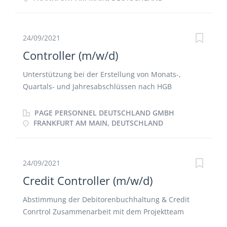
und Vorausberechnungen Steuerung und
Controlling von Budget- und Prognosedaten, bis hin
zur Rechnungsstellung
24/09/2021
Controller (m/w/d)
Unterstützung bei der Erstellung von Monats-,
Quartals- und Jahresabschlüssen nach HGB
Unterstützung bei der Durchführung von Projekten
Erstellung von regelmäßigen internen Reportings
PAGE PERSONNEL DEUTSCHLAND GMBH
und ad-hoc Analysen Erstellung von Kalkulationen
FRANKFURT AM MAIN, DEUTSCHLAND
und Vorausberechnungen Steuerung und
Controlling von Budget- und Prognosedaten, bis hin
zur Rechnungsstellung Interner sowie externer
24/09/2021
Ansprechpartner auf diesem Fachgebiet
Credit Controller (m/w/d)
Abstimmung der Debitorenbuchhaltung & Credit
Conrtrol Zusammenarbeit mit dem Projektteam
Monats- und Jahresabschlüsse Optimierung von