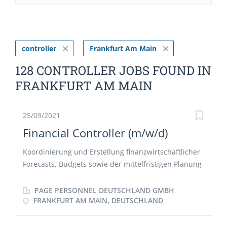
controller
Frankfurt Am Main
128 CONTROLLER JOBS FOUND IN
FRANKFURT AM MAIN
25/09/2021
Financial Controller (m/w/d)
Koordinierung und Erstellung finanzwirtschaftlicher
Forecasts, Budgets sowie der mittelfristigen Planung
(P&L, BS, CF) Analyse und Kommentierung der
Monats-, Quartals- und Jahresabschlüsse
PAGE PERSONNEL DEUTSCHLAND GMBH
Optimierung der divisionalen Bilanz sowie des Cash
FRANKFURT AM MAIN, DEUTSCHLAND
Flows im Kontext ROCE / Capital Employed
Eigenverantwortliche Steuerung des Kosten-