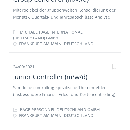
Mitarbeit bei der gruppenweiten Konsolidierung der
Monats-, Quartals- und Jahresabschlüsse Analyse
des Reportings der Gruppengesellschaften,
Kommentierung der Resultate, Erarbeitung von
MICHAEL PAGE INTERNATIONAL
Schlussfolgerungen und (wenn notwendig) die
(DEUTSCHLAND) GMBH
FRANKFURT AM MAIN, DEUTSCHLAND
Erstellung und Überwachung von
Massnahmenplänen Mitarbeit bei der stetigen
Weiterentwicklung von Reports, Tools und Prozessen
sowie entsprechende Schulung der
24/09/2021
Finanzverantwortlichen der Gruppengesellschaften
Junior Controller (m/w/d)
Erstellung von Ad hoc-Analysen Unterstützung bei
der Koordination und Durchführung des
Sämtliche controlling-spezifische Themenfelder
gruppenweiten Strategie- und Budgetprozesses
(insbesondere Finanz-, Erlös- und Kostencontrolling)
Unterstützung bei der Koordination und
Schnittstelle zum Accounting Erstellung monatlicher
Durchführung von Audits in den
Reportings Vorbereitung von Business Reviews
PAGE PERSONNEL DEUTSCHLAND GMBH
Gruppengesellschaften und Prüfung der Einhaltung
Kommentierung eines aussagekräftigen
FRANKFURT AM MAIN, DEUTSCHLAND
der gruppenweiten Reporting-Standards und
Berichtswesens an interne und externe Shareholder
Compliance Vorgehen vor Ort Mithilfe im
Sicherstellung einer umfassenden, einheitlichen und