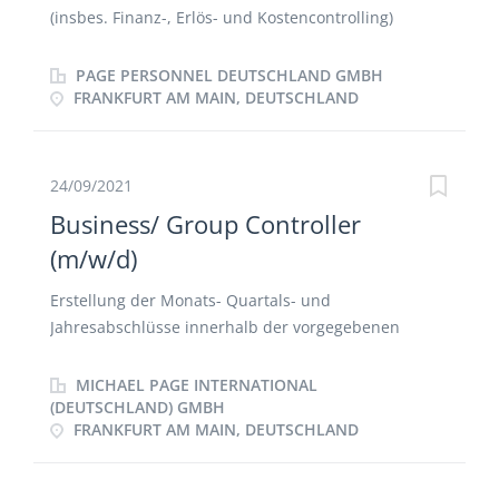
(insbes. Finanz-, Erlös- und Kostencontrolling)
Schnittstelle zum Accounting Erarbeitung und
Bewertung von Maßnahmen zur Sicherstellung der
PAGE PERSONNEL DEUTSCHLAND GMBH
finanziellen Zielerreichung Aktive Begleitung von
FRANKFURT AM MAIN, DEUTSCHLAND
Investitionsvorhaben, Vorbereitung und Tracking der
notwendigen Berichte und Analyse zur Erfassung
der relevanten Kennzahlen Erstellung allgemeiner
24/09/2021
betriebswirtschaftlicher Analysen / Ad-hoc-Analysen
Business/ Group Controller
/ Business Cases
(m/w/d)
Erstellung der Monats- Quartals- und
Jahresabschlüsse innerhalb der vorgegebenen
Termine und der definierten (Gruppen-)
Reportinganforderungen Enge Zusammenarbeit mit
MICHAEL PAGE INTERNATIONAL
der Operativen bei Abweichungsanalysen, proaktives
(DEUTSCHLAND) GMBH
FRANKFURT AM MAIN, DEUTSCHLAND
Identifizieren von Handlungsbedarfen, Initiierung
und Nachhalt entsprechender Maßnahmen zur
Einhaltung der Businessline- und