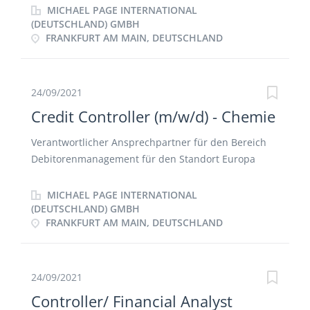
Fragestellungen Durchführung und Überwachung
MICHAEL PAGE INTERNATIONAL
der Budget- und Mehrjahresplanung sowie
(DEUTSCHLAND) GMBH
FRANKFURT AM MAIN, DEUTSCHLAND
Erstellung verschiedener Forecasts und Reportings
Pflege und Weiterentwicklung des Berichtswesens
sowie der relevanten KPIs Weiterentwickeln und
Implementieren von Planungs-, Analyse- und
24/09/2021
Steuerungstools Verantwortliche Betreuung
Credit Controller (m/w/d) - Chemie
ausgewählter Themen Erstellung und Präsentation
von Auswertungen, Analysen und Dokumentationen
Verantwortlicher Ansprechpartner für den Bereich
für die Geschäftsleitung
Debitorenmanagement für den Standort Europa
Selbständige Abwicklung und fachliche
Verantwortung für das gesamte
MICHAEL PAGE INTERNATIONAL
Debitorenmanagement: Mahnwesen und
(DEUTSCHLAND) GMBH
FRANKFURT AM MAIN, DEUTSCHLAND
Forderungsmanagement für nationale und
internationale Kunden Bonitätsprüfung von
Bestandskunden und potenziellen Neukunden aus
dem In- und Ausland, Forderungsabsicherung durch
24/09/2021
Warenkreditversicherung Monitoring der
Controller/ Financial Analyst
Forderungsbestände, Bereitstellung von