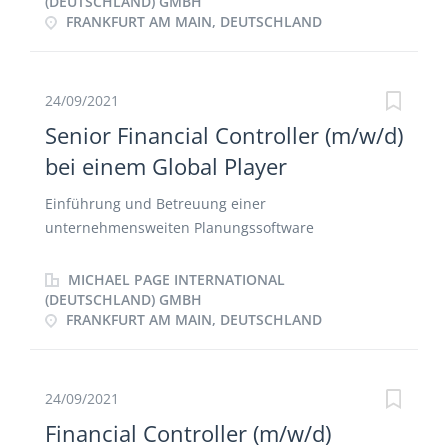
Weiterentwicklung von Kosten- und
(DEUTSCHLAND) GMBH
FRANKFURT AM MAIN, DEUTSCHLAND
Leistungsrechnung, Reportingprozessen und -
systemen Unterstützung bei Investitionsrechnungen
für Wärmeprojekte, Nutzenergie und Erneuerbare
Energien Steuerung der Investitions- und
24/09/2021
Primärkostenplanung und -reporting Verantwortung
Senior Financial Controller (m/w/d)
für die Deckungsbeitragsrechnung Unterstützung
bei einem Global Player
der Geschäftsführung in kaufmännischen Fragen
Mitwirkung am Jahresabschluss (Aufstellung
Einführung und Betreuung einer
Energiebilanz, Abgrenzungsbuchungen)
unternehmensweiten Planungssoftware
Weiterentwicklung der bestehenden
Controllinginstrumente Bewertung und
MICHAEL PAGE INTERNATIONAL
Überwachung betrieblicher Prozesse Monatliches
(DEUTSCHLAND) GMBH
FRANKFURT AM MAIN, DEUTSCHLAND
Berichtswesen an die Anteilseigner auf der Basis
eines Systems von finanziellen und operativen
Leistungskennzahlen Zusammenarbeit mit lokalen
Controlling-Funktionen in unseren Niederlassungen
24/09/2021
Ansprechpartner der Geschäfts- und Finanzleitung
Financial Controller (m/w/d)
sowie der einzelnen Abteilungsleiter Mitwirkung bei