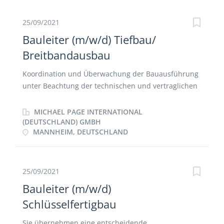
Ansprechpartner für Auftraggeber und Behörden
25/09/2021
Bauleiter (m/w/d) Tiefbau/
Breitbandausbau
Koordination und Überwachung der Bauausführung
unter Beachtung der technischen und vertraglichen
Bedingungen Führung eines Netzbauteams inkl. der
Tiefbautätigkeiten unter Berücksichtigung aller
MICHAEL PAGE INTERNATIONAL
Normen und Vorschriften Eigenständige
(DEUTSCHLAND) GMBH
MANNHEIM, DEUTSCHLAND
Baustellenplanung-, Organisation- und
Überwachung Verantwortung für die fachgerechte
und termintreue Abwicklung aller Leistungen bei
Leitungsausbau- und Tiefbauprojekten Kalkulation
25/09/2021
von Baumaßnahmen und Vorbereitung
Bauleiter (m/w/d)
Ausschreibungsunterlagen Teilnahme an
Schlüsselfertigbau
Projektbesprechungen Regelmäßige Besuche auf der
Baustelle
Sie übernehmen eine entscheidende