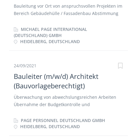
Bauleitung vor Ort von anspruchsvollen Projekten im
Bereich Gebäudehülle / Fassadenbau Abstimmung
mit dem Bauherren, der Projektleitung und
Montageleitung zur Klärung von Fragen Begleitung
MICHAEL PAGE INTERNATIONAL
und Steuerung der Projekte und einzelnen
(DEUTSCHLAND) GMBH
HEIDELBERG, DEUTSCHLAND
Arbeitsschritte Abnahme von Leistungen und
Mängelmanagement Erstellung von Statusberichten
und Bautagebüchern
24/09/2021
Bauleiter (m/w/d) Architekt
(Bauvorlageberechtigt)
Überwachung von abwechslungsreichen Arbeiten
Übernahme der Budgetkontrolle und
Qualitätssicherung Steuerung aller Projektbeteiligten
und Schnittstelle zu anderen Gewerken und
PAGE PERSONNEL DEUTSCHLAND GMBH
Beteiligten Fachliche Leitung der Instandhaltungs-
HEIDELBERG, DEUTSCHLAND
und Aufwertungsarbeiten Prüfung und Abnahme