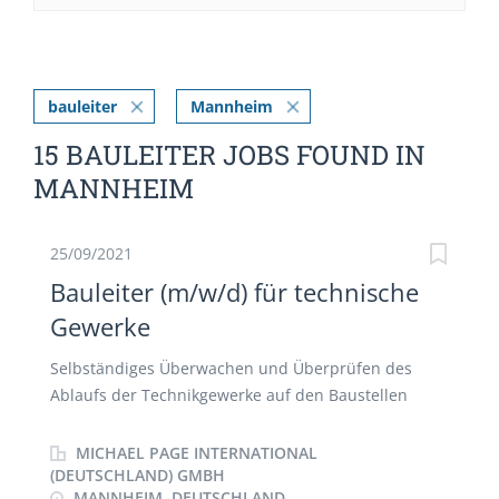
bauleiter
Mannheim
15 BAULEITER JOBS FOUND IN
MANNHEIM
25/09/2021
Bauleiter (m/w/d) für technische
Gewerke
Selbständiges Überwachen und Überprüfen des
Ablaufs der Technikgewerke auf den Baustellen
meines Kunden Überprüfen der zu erbringenden
Leistungen ausführenden Firmen Koordination
MICHAEL PAGE INTERNATIONAL
sämtlicher ausführender Firmen im Technik-Bereich
(DEUTSCHLAND) GMBH
MANNHEIM, DEUTSCHLAND