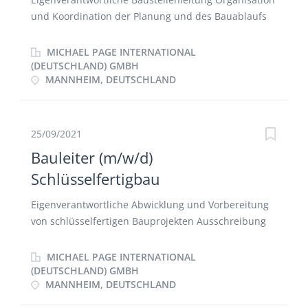
und Koordination der Planung und des Bauablaufs
Disposition von Personal und Geräten Monatliche
Leistungsmeldung Abrechnung Nachtrags- und
MICHAEL PAGE INTERNATIONAL
Nachunternehmermanagement Pflege des
(DEUTSCHLAND) GMBH
MANNHEIM, DEUTSCHLAND
Kundenkontakts
25/09/2021
Bauleiter (m/w/d)
Schlüsselfertigbau
Eigenverantwortliche Abwicklung und Vorbereitung
von schlüsselfertigen Bauprojekten Ausschreibung
und Vergabe von Nachunternehmerleistungen
Führung der Bauleiter mit Hinblick auf einen
MICHAEL PAGE INTERNATIONAL
effizienten Bauverlauf Projektbezogene Leistungs-,
(DEUTSCHLAND) GMBH
MANNHEIM, DEUTSCHLAND
Qualitäts- und Kostenkontrolle Abrechnung von
Bauleistungen bei anspruchsvollen Bauprojekten