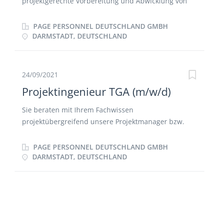
projektgerechte Vorbereitung und Abwicklung von
Baustellen im Industrie- und Gewerbebau
Wirtschaftliche Einsatzplanung von Personal,
PAGE PERSONNEL DEUTSCHLAND GMBH
Geräten und Material Umsetzung von Maßnahmen
DARMSTADT, DEUTSCHLAND
der Arbeitssicherheit und des Gesundheitsschutzes
Aufmaßerstellung
24/09/2021
Projektingenieur TGA (m/w/d)
Sie beraten mit Ihrem Fachwissen
projektübergreifend unsere Projektmanager bzw.
Bauleiter und prüfen haustechnische Konzeptionen
und Planungen Sie beraten bei der Auswahl
PAGE PERSONNEL DEUTSCHLAND GMBH
zukunftsweisender Technik Sie entwickeln und
DARMSTADT, DEUTSCHLAND
implementieren sinnvolle Standards in Planung,
Technik und Projektstruktur Sie sind zuständig für
die Leistungsüberwachung und Steuerung von
externen Planungsbüros sowie die übergeordnete
Steuerung des Planungs- und Bauprozesses Sie