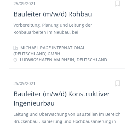
25/09/2021
Bauleiter (m/w/d) Rohbau
Vorbereitung, Planung und Leitung der
Rohbauarbeiten im Neubau, bei
Modernisierungsmaßnahmen im Wohnungs- und
Industriebau Einhaltung von gesetzlichen Regularien
MICHAEL PAGE INTERNATIONAL
nach VOB und HOAI Führen von Baubesprechungen
(DEUTSCHLAND) GMBH
LUDWIGSHAFEN AM RHEIN, DEUTSCHLAND
mit Projektbeteiligten Erstellung von Termin-,
Leistungs- und Qualitätsvorgaben Leitung und
Führung aller Baubeteiligten für einen hohen
Qualitätsstandard Selektion und Leitung der Sub-
25/09/2021
und Nachunternehmer Erstellung von
Bauleiter (m/w/d) Konstruktiver
Statusberichten für die Vorbereitung und
Ingenieurbau
Durchführung von Öffentlichkeitsarbeit
Leitung und Überwachung von Baustellen im Bereich
Brückenbau-, Sanierung und Hochbausanierung in
den Leistungsphasen 6-8 Übernahme der