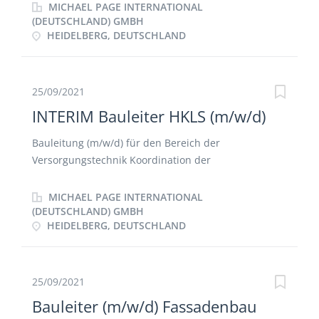
Budgetkontrolle und Qualitätssicherung Planung
MICHAEL PAGE INTERNATIONAL
und Überwachung von Personal, Material und
(DEUTSCHLAND) GMBH
HEIDELBERG, DEUTSCHLAND
Nachunternehmerleistungen Steuerung aller
Projektbeteiligten und Schnittstelle zu anderen
Gewerken und Beteiligten
25/09/2021
INTERIM Bauleiter HKLS (m/w/d)
Bauleitung (m/w/d) für den Bereich der
Versorgungstechnik Koordination der
Subunternehmer Bautagebuch führen sowie die
Teilnahme an Baubesprechungen
MICHAEL PAGE INTERNATIONAL
(DEUTSCHLAND) GMBH
HEIDELBERG, DEUTSCHLAND
25/09/2021
Bauleiter (m/w/d) Fassadenbau