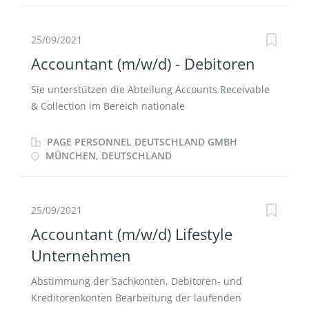
Quartals- und Jahresabschlüssen Pflege der
Stammdaten und Kommunikation mit Lieferanten
25/09/2021
Accountant (m/w/d) - Debitoren
Sie unterstützen die Abteilung Accounts Receivable
& Collection im Bereich nationale
Debitorenbuchhaltung Sie übernehmen die
Durchführung von Kontenabstimmungen sowie die
PAGE PERSONNEL DEUTSCHLAND GMBH
Bearbeitung von OP-Listen Sie korrespondieren mit
MÜNCHEN, DEUTSCHLAND
unseren Kunden schriftlich und telefonisch in
deutscher und/oder englischer Sprache Sie
erstellen, bearbeiten und versenden Kontoauszüge
25/09/2021
an Kunden Sie holen Finanzauskünfte ein Sie geben
Accountant (m/w/d) Lifestyle
Angebote, Aufträge und Kunden frei
Unternehmen
Abstimmung der Sachkonten, Debitoren- und
Kreditorenkonten Bearbeitung der laufenden