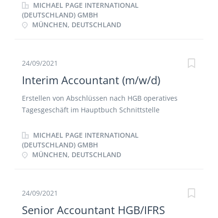
(Lucanet) Rolle als Ansprechpartner bei
MICHAEL PAGE INTERNATIONAL
Konsolidierungs- und Bilanzierungsfragen
(DEUTSCHLAND) GMBH
MÜNCHEN, DEUTSCHLAND
24/09/2021
Interim Accountant (m/w/d)
Erstellen von Abschlüssen nach HGB operatives
Tagesgeschäft im Hauptbuch Schnittstelle
Abschlüsse & Berichtswesen Verbuchen von
Rückstellungen Anlagenbuchhaltung
MICHAEL PAGE INTERNATIONAL
(DEUTSCHLAND) GMBH
MÜNCHEN, DEUTSCHLAND
24/09/2021
Senior Accountant HGB/IFRS