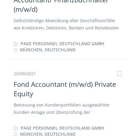
Konzernberichterstattung Mitwirkung bei der
(m/w/d)
Erstellung von Forecasts Unterstützung im internen
Projektcontrolling
Selbstständige Abwicklung aller Geschäftsvorfälle
wie Kreditoren, Debitoren, Banken und Reisekosten
in Zusammenarbeit mit einem Shared Service Center
Anlegen und Pflege von Stammdaten für Kreditoren
PAGE PERSONNEL DEUTSCHLAND GMBH
und Debitoren Faktura und Mahnwesen in enger
MÜNCHEN, DEUTSCHLAND
Zusammenarbeit mit dem Projekt Manager
Mitwirkung bei der Erstellung des
Monatsabschlusses, des Jahresabschlusses sowie
25/09/2021
die damit verbundene Konzernberichterstattung
Fond Accountant (m/w/d) Private
Mitwirkung bei der Erstellung von Forecasts
Equity
Unterstützung im internen Projektcontrolling
Betreuung von Kundenportfolien ausgewählter
Kunden Anlage und Überprüfung der
automatisierten Buchungsprozesse in unserem
System eFront, inklusive Anlage von Konten und
PAGE PERSONNEL DEUTSCHLAND GMBH
Kontenrahmen Erstellung konsolidierter
MÜNCHEN, DEUTSCHLAND