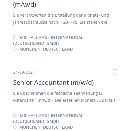
(m/w/d)
Sie verantworten die Erstellung der Monats- und
Jahresabschlüsse nach HGB/IFRS. Sie stellen die
korrekte Verbuchung der Geschäftsvorfälle sicher.
Sie sind Ansprechpartner (m/w/d) für Steuerberater
MICHAEL PAGE INTERNATIONAL
und Wirtschaftsprüfer. Sie haben Freude daran,
(DEUTSCHLAND) GMBH
MÜNCHEN, DEUTSCHLAND
Prozessoptimierungen sowie die Digitalisierung von
Prozessen voranzutreiben.
24/09/2021
Senior Accountant (m/w/d)
Sie übernehmen die fachliche Teamleitung (2
Mitarbeiter (m/w/d)). Die erstellen Monats-/Quartals-
und Jahresabschlüsse nach HGB. Sie wirken im
Bereich der Debitoren-/Kreditorenbuchhaltung mit.
MICHAEL PAGE INTERNATIONAL
Sie haben Freude daran, Prozessoptimierungen im
(DEUTSCHLAND) GMBH
MÜNCHEN, DEUTSCHLAND
Bereich des Accountings voranzutreiben. Sie sind