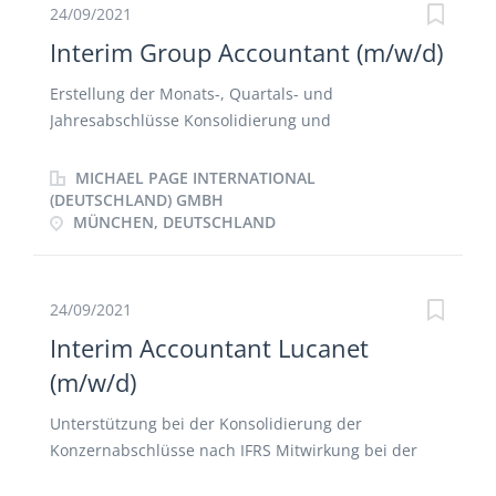
Kontaktperson für externe Dienstleister wie
24/09/2021
Steuerberatung, Hausverwaltungen und intern für
Interim Group Accountant (m/w/d)
den Head of Accounting Erste Ansprechperson für
fachliche Belange des gesamten Teams
Erstellung der Monats-, Quartals- und
Jahresabschlüsse Konsolidierung und
Qualitätssicherung Erstellung von Quartals- und
Jahresberichten Begleitung eines
MICHAEL PAGE INTERNATIONAL
Outsourcingprozesses
(DEUTSCHLAND) GMBH
MÜNCHEN, DEUTSCHLAND
24/09/2021
Interim Accountant Lucanet
(m/w/d)
Unterstützung bei der Konsolidierung der
Konzernabschlüsse nach IFRS Mitwirkung bei der
Weiterentwicklung der Konsolidierungssoftware