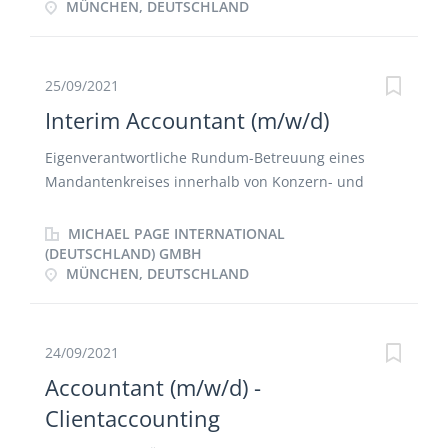
MÜNCHEN, DEUTSCHLAND
Wirtschaftsprüfer und Steuerberater Vorbereitung
Hauptbuchhaltung und Kontenabstimmung
der Jahresabschlüsse
Vorbereitung der jährlichen Steuerbilanz und
Bearbeitung steuerlicher Fragestellungen Erstellung
der Umsatzsteuervoranmeldungen Abstimmung von
25/09/2021
Intercompany-Beziehungen im Konzern
Interim Accountant (m/w/d)
Weiterentwicklung und Optimierung der
buchhalterischen Prozesse
Eigenverantwortliche Rundum-Betreuung eines
Mandantenkreises innerhalb von Konzern- und
Projektgesellschaften Durchführung der laufenden
Finanzbuchhaltung Erstellung der Umsatzsteuer-
MICHAEL PAGE INTERNATIONAL
Voranmeldungen Ansprechpartnerfunktion für
(DEUTSCHLAND) GMBH
MÜNCHEN, DEUTSCHLAND
Finanzamt, Wirtschaftsprüfer und Steuerberater
Erstellung von Monats-, Quartals- und
Jahresabschlüssen Unterstützung im operativen
Tagesgeschäft
24/09/2021
Accountant (m/w/d) -
Clientaccounting