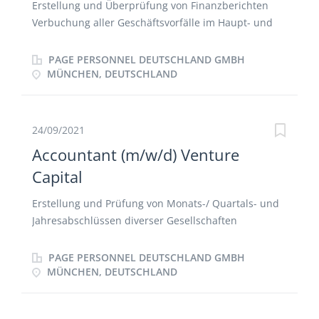
Erstellung und Überprüfung von Finanzberichten
Verbuchung aller Geschäftsvorfälle im Haupt- und
Nebenbuch Verantwortung für die fristgerechte
Erstellung der monatlichen, quartalsmäßigen und
PAGE PERSONNEL DEUTSCHLAND GMBH
jährlichen Finanzreporte nach HGB, IFRS oder US-
MÜNCHEN, DEUTSCHLAND
GAAP in enger Zusammenarbeit mit der Teamleitung
und dem Team Erstellung von Ad-hoc-Berichten
Kommunikation mit Kunden, Steuerberatern,
24/09/2021
Banken, Wirtschaftsprüfern, Anwälten, Investment-
Accountant (m/w/d) Venture
Managern oder anderen Parteien Überwachung des
Capital
Zahlungsverkehrs
Erstellung und Prüfung von Monats-/ Quartals- und
Jahresabschlüssen diverser Gesellschaften
Kreditoren- und Debitorenbuchhaltung
Durchführung und Prüfung von
PAGE PERSONNEL DEUTSCHLAND GMBH
Umsatzsteuervoranmeldungen Erstellung von
MÜNCHEN, DEUTSCHLAND
Auswertungen und Reports für die Geschäftsleitung,
unsere Investoren und Banken Zentrale