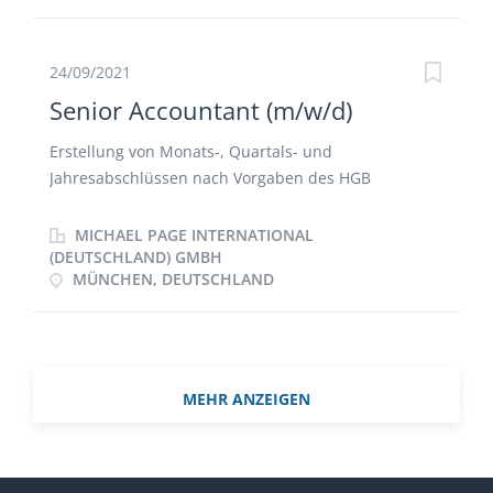
Ansprechpartner (m/w/d) für Steuerberater und
Wirtschaftsprüfer. Sie gestalten Leitlinien mit.
24/09/2021
Senior Accountant (m/w/d)
Erstellung von Monats-, Quartals- und
Jahresabschlüssen nach Vorgaben des HGB
(Einzelabschlüsse sowie konsolidierter
Konzernabschluss) Durchführung des
MICHAEL PAGE INTERNATIONAL
Zahlungsverkehrs sowie Erstellung von
(DEUTSCHLAND) GMBH
MÜNCHEN, DEUTSCHLAND
Liquiditätsanalysen Erstellen von
Umsatzsteuervoranmeldungen und weiterer
Meldungen an Behörden Unterstützung bei
Compliance- und Ad-hoc-Anforderungen im
Finanzbereich Ansprechpartner für
MEHR ANZEIGEN
Wirtschaftsprüfer und Steuerberater Durchführung
und Unterstützung von Projektarbeiten im
Finanzbereich