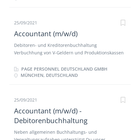
Quartalsabschlüsse von Fonds nach verschiedenen
Rechnungslegungsvorschriften Durchführung des
Zahlungsverkehrs inklusive Buchung von
25/09/2021
Bankbelegen Eigenständige Klärung und
Accountant (m/w/d)
Abstimmung der Sach- und Personenkonten
inklusive Fremdwährungsbewertung und
Debitoren- und Kreditorenbuchhaltung
Stammdatenpflege Abwicklung von Kapitalabrufen
Verbuchhung von V-Geldern und Produktionskassen
und Ausschüttungen für die Investoren der Fonds
Zahllauf und Mahnlauf aktive Rechnungsabgrenzung
Abstimmung der Quartalsabschlüsse mit dem
in Einzelfällen stellvertretenden Leitung bzw. Aufbau
PAGE PERSONNEL DEUTSCHLAND GMBH
Portfolio Reporting Erstellung von Dokumentationen
zur Führungsposition
MÜNCHEN, DEUTSCHLAND
für externe Abschlussprüfer Ansprechpartner für
Wirtschaftsprüfer und Steuerberater Vorbereitung
der Jahresabschlüsse
25/09/2021
Accountant (m/w/d) -
Debitorenbuchhaltung
Neben allgemeinen Buchhaltungs- und
Verwaltungsaufgaben unterstützt Du unser