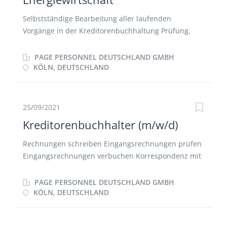
Selbstständige Bearbeitung aller laufenden
Vorgänge in der Kreditorenbuchhaltung Prüfung,
Kontierung und Bearbeitung der
Eingangsrechnungen Anlagenbuchhaltung
PAGE PERSONNEL DEUTSCHLAND GMBH
Zahlungsverkehr Stammdatenpflege Ad-hoc
KÖLN, DEUTSCHLAND
Analysen Auswertung der Umsatzerlöse
Unterstützung des Finance Managements bei
verschiedenen Aufgaben
25/09/2021
Kreditorenbuchhalter (m/w/d)
Rechnungen schreiben Eingangsrechnungen prüfen
Eingangsrechnungen verbuchen Korrespondenz mit
Lieferanten
PAGE PERSONNEL DEUTSCHLAND GMBH
KÖLN, DEUTSCHLAND