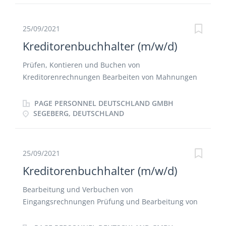
Erstellung von Monats-, Quartals- und
Jahresabschlüssen Kontenabstimmung und
Kontenklärung Abwicklung des Mahnwesens und
25/09/2021
Bearbeitung von Inkassofällen Bearbeitung von
Kreditorenbuchhalter (m/w/d)
Reisekosten
Prüfen, Kontieren und Buchen von
Kreditorenrechnungen Bearbeiten von Mahnungen
Durchführen des Zahlungsverkehrs Abstimmen der
Kreditorenkonten Verbuchen von Reisekosten
PAGE PERSONNEL DEUTSCHLAND GMBH
SEGEBERG, DEUTSCHLAND
25/09/2021
Kreditorenbuchhalter (m/w/d)
Bearbeitung und Verbuchen von
Eingangsrechnungen Prüfung und Bearbeitung von
Reisekostenabrechnungen Vorbereitung des
Zahllaufs Durchführung der Intercompany