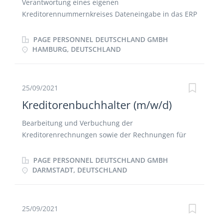
Verantwortung eines eigenen
Kreditorennummernkreises Dateneingabe in das ERP
System MS Dynamics NAV Vorbereitungen im
Zahlungsverkehr Kontenabstimmung und -klärung
PAGE PERSONNEL DEUTSCHLAND GMBH
Bearbeitung von Mahnungen OP-Listen Bereinigung
HAMBURG, DEUTSCHLAND
25/09/2021
Kreditorenbuchhalter (m/w/d)
Bearbeitung und Verbuchung der
Kreditorenrechnungen sowie der Rechnungen für
Anlagevermögen Führung von Kassenbüchern
Abwicklung des Zahlungsverkehrs Pflege von
PAGE PERSONNEL DEUTSCHLAND GMBH
Kreditorenstammdaten und Durchführung der
DARMSTADT, DEUTSCHLAND
Archivierungsprozesse Unterstützung bei der
Durchführung der Monats- und Jahresabschlüsse
Mitarbeit bei der Erstellung von Steueranmeldungen
25/09/2021
und statistischen Meldungen