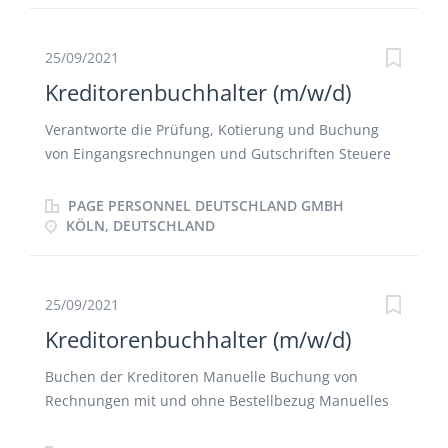
buchhalterische Kenntnisse von Vorteil
25/09/2021
Kreditorenbuchhalter (m/w/d)
Verantworte die Prüfung, Kotierung und Buchung
von Eingangsrechnungen und Gutschriften Steuere
die termingerechte Erstellung von Zahlungsläufen
Verwalte offene Posten und pflege
PAGE PERSONNEL DEUTSCHLAND GMBH
Kreditorenstammdaten Führe Kreditoren- und
KÖLN, DEUTSCHLAND
Sachkontenabstimmung durch Wirke bei der
Erstellung von Monats- und Jahresabschlüssen mit
25/09/2021
Kreditorenbuchhalter (m/w/d)
Buchen der Kreditoren Manuelle Buchung von
Rechnungen mit und ohne Bestellbezug Manuelles
Einholen von Genehmigungen für Rechnungen ohne