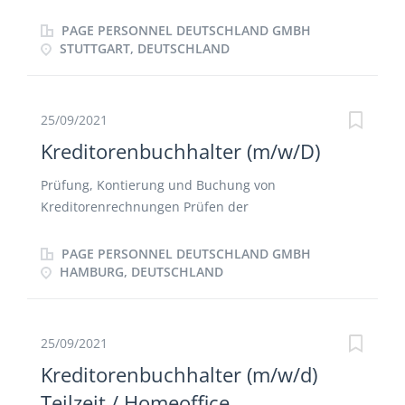
und buchen von Rechnungen Pflege der Offenen-
Posten-Liste Durchführen des Mahnwesens
PAGE PERSONNEL DEUTSCHLAND GMBH
Bearbeiten des täglichen Zahlungsverkehrs
STUTTGART, DEUTSCHLAND
Unterstützen bei Monats- und Jahresabschlüssen
Mitwirken bei der Erstellung der monatlichen
Statistiken und Reports Kommunikation mit den
25/09/2021
verschiedenen Schnittstellen
Kreditorenbuchhalter (m/w/D)
Prüfung, Kontierung und Buchung von
Kreditorenrechnungen Prüfen der
Reisekostenabrechnungen Mitarbeit bei der
Erstellung von Monats-, Quartals- und
PAGE PERSONNEL DEUTSCHLAND GMBH
Jahresabschlüssen Buchen von Zahlungseingängen,
HAMBURG, DEUTSCHLAND
sowie Zahlungsausgängen Abwicklung des
Zahlungsverkehrs
25/09/2021
Kreditorenbuchhalter (m/w/d)
Teilzeit / Homeoffice