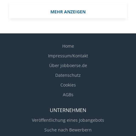
Reisekostenabrechnungen unter Beachtung der
betrieblichen, gesetzlichen und steuerrechtlichen
MEHR ANZEIGEN
Richtlinien Prüfung von Belegen auf Vollständigkeit
Home
Impressum/Kontakt
Über jobboerse.de
Datenschutz
Cookies
AGBs
UNTERNEHMEN
Veröffentlichung eines Jobangebots
Suche nach Bewerbern