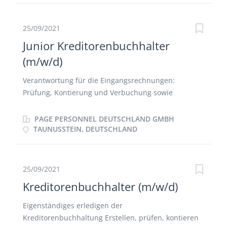
Kontenabstimmung Unterstützung bei Monats-,
Quartals- und Jahresabschlüssen
25/09/2021
Junior Kreditorenbuchhalter
(m/w/d)
Verantwortung für die Eingangsrechnungen:
Prüfung, Kontierung und Verbuchung sowie
Vorbereitung und Durchführung des
Zahlungsverkehrs, Lieferantenregistrierung nach
PAGE PERSONNEL DEUTSCHLAND GMBH
Vorgabe Durchführung der internen Reisekosten -
TAUNUSSTEIN, DEUTSCHLAND
und Spesenabrechnungssystem Mitwirkung bei der
Erstellung von Monats-, Quartals- und
Jahresabschlüssen Lieferantenbezogene
25/09/2021
Auswertungen und ad-hoc Reports für das
Kreditorenbuchhalter (m/w/d)
Headquarter
Eigenständiges erledigen der
Kreditorenbuchhaltung Erstellen, prüfen, kontieren