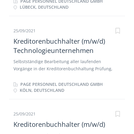
PAGE PERSONNEL DEUTSCHLAND GMBH
Abstimmung Unterstützung des Teams bei Monats-,
LÜBECK, DEUTSCHLAND
Quartals- und Jahresabschlüssen Pflege der
Stammdaten und Kommunikation mit Lieferanten
25/09/2021
Kreditorenbuchhalter (m/w/d)
Technologieunternehmen
Selbstständige Bearbeitung aller laufenden
Vorgänge in der Kreditorenbuchhaltung Prüfung,
Kontierung und Bearbeitung der
Eingangsrechnungen Ad-hoc Analysen/Reporting
PAGE PERSONNEL DEUTSCHLAND GMBH
Zahlungsverkehr Abgleich von Haupt- und
KÖLN, DEUTSCHLAND
Nebenbuch Kreditorenmanagement o
Stammdatenpflege o Bearbeitung und Überprüfung
von Mahnungen o Kommunikation mit den
25/09/2021
Kreditoren Buchung und Kontierung von
Kreditorenbuchhalter (m/w/d)
Kassenbelegen Übernahme der Anlagenbuchhaltung