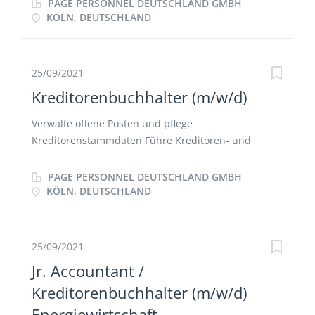
Bestellbezug sowie eigenständige Kontierung
PAGE PERSONNEL DEUTSCHLAND GMBH
Klärungen mit Fachbereichen Kontenklärung
KÖLN, DEUTSCHLAND
Bearbeitung von Mahnungen und
Skontonachforderungen Rückstellungsmeldung zum
Abschluss
25/09/2021
Kreditorenbuchhalter (m/w/d)
Verwalte offene Posten und pflege
Kreditorenstammdaten Führe Kreditoren- und
Sachkontenabstimmung durch Kreditoren-,
Debitorenbuchhaltung und Kasse Wirke bei der
PAGE PERSONNEL DEUTSCHLAND GMBH
Erstellung von Monats- und Jahresabschlüssen mit
KÖLN, DEUTSCHLAND
25/09/2021
Jr. Accountant /
Kreditorenbuchhalter (m/w/d)
Energiewirtschaft