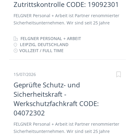
Zutrittskontrolle CODE: 19092301
vorteilhaft aber keine Bedingung, da auch
Berufsanfänger willkommen sind >
FELGNER Personal + Arbeit ist Partner renommierter
anwendungsbereite PC-Kenntnisse
Sicherheitsunternehmen. Wir sind seit 25 Jahre
Persönlichkeitsmerkmale > kommunikative
erfolgreich im Bereich Personalvermittlung tätig. Bei
Fähigkeiten > gute Umgangsformen und gepflegte
der nachfolgenden Position handelt es sich um eine
FELGNER PERSONAL + ARBEIT
Erscheinung > Organisationsgeschick Arbeitszeit >
Festanstellung bei unseren Mandanten.
LEIPZIG, DEUTSCHLAND
Vollzeit - Schichtarbeit >> Wachschutz, Objektschutz,
VOLLZEIT / FULL TIME
STELLENBESCHREIBUNG IHR PROFIL
Sicherheitsservice, Sachkunde,...
Sicherheitsmitarbeiter/in Objektbewachung-
Zutrittskontrolle CODE 19092301 Ausbildung >
Sachkunde nach § 34a GewO > wenn nur
15/07/2026
Unterrichtung nach § 34a GewO vorliegt, muß die
Geprüfte Schutz- und
Sachkunde innerhalb von 6 Monaten nachgeholt
Sicherheitskraft -
werden Berufserfahrung-Kenntnisse >
Werkschutzfachkraft CODE:
Berufserfahrung im Bereich Sicherheitsdienst von
Vorteil, aber keine Bedingung, da auch
04072302
Berufsanfänger willkommen sind >
Fremdsprachenkenntnisse Englisch, vorteilhaft
FELGNER Personal + Arbeit ist Partner renommierter
Persönlichkeitsmerkmale > selbständige
Sicherheitsunternehmen. Wir sind seit 25 Jahre