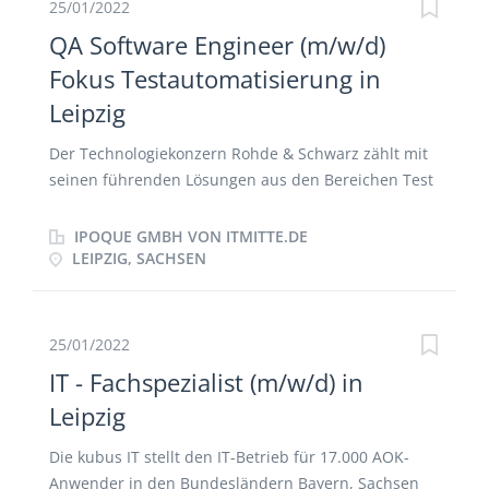
unterstützt und unseren Teamleitern bei der
25/01/2022
Umsetzung und Implementierung neuer Prozesse
QA Software Engineer (m/w/d)
mit Rat und Tat zur Seite steht. Was sind meine
Fokus Testautomatisierung in
Aufgaben? Gestaltung und Automatisierung
Leipzig
juristischer Abläufe und Kundenprozesse
Unterstützung der Führungskräfte bei der
Der Technologiekonzern Rohde & Schwarz zählt mit
Einführung neuer Prozesse, besonders im
seinen führenden Lösungen aus den Bereichen Test
technischen Bereich Controlling und Reporting im
& Measurement, Technology Systems sowie
Customer Service Bereich Organisation und
Networks & Cybersecurity zu den Wegbereitern einer
IPOQUE GMBH VON ITMITTE.DE
Optimierung von operativen Arbeitsabläufen
sicheren und vernetzten Welt. Vor mehr als 85
LEIPZIG, SACHSEN
Prozessoptimierung aller Customer Touchpoints in
Jahren gegründet, ist der Konzern für seine Kunden
enger Zusammenarbeit mit den Prozessmanagern
aus Wirtschaft und hoheitlichem Sektor ein
Kapazitätssteuerung und...
verlässlicher Partner rund um den Globus. ipoque –
25/01/2022
A Rohde & Schwarz Company ist ein globaler
IT - Fachspezialist (m/w/d) in
Marktführer in der IP-Netzwerkanalyse. Durch
Leipzig
unsere fundierte Expertise in der IP-
Netzwerkanalyse gewinnen unsere Kunden aus IP-
Die kubus IT stellt den IT-Betrieb für 17.000 AOK-
Daten handlungsrelevante Erkenntnisse. Ihre
Anwender in den Bundesländern Bayern, Sachsen