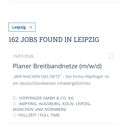
Leipzig
162 JOBS FOUND IN LEIPZIG
15/07/2026
Planer Breitbandnetze (m/w/d)
„WIR MACHEN DAS NETZ“ – Die Firma Höpfinger ist
ein deutschlandweites inhabergeführtes
Dienstleistungsunternehmen. Als kompetenter und
zuverlässiger Partner rund um das Thema
HÖPFINGER GMBH & CO. KG
Netzausbau arbeitet unser Team an
AMPFING, AUGSBURG, KÖLN, LEIPZIG,
MÜNCHEN UND NÜRNBERG
kundenorientierten Lösungen. Wir übernehmen die
VOLLZEIT / FULL TIME
Planung, Dokumentation und Instandhaltung von
Versorgungsinfrastruktur. Unser höchstes Anliegen