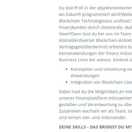
Du bist Profi in der objektorientiert
wo Zukunft programmiert wird?Weite
Blockchain Technologieaus undhast
Finanzkunden durch dezentrale, ska
lösen?Dann bist du bei uns im Team 
AlsInsiderdiverser Blockchain-Anbie
Vertragsgestalter(w/m/d) arbeitest
Kernanwendungen der Finanz Industr
Business Lines bei adesso. Konkret
Konzeption und Umsetzung vo
Anwendungen
Integration von Blockchain Lös
Dabei hast du die Möglichkeit,an in
unserer Finanzplattform mitzuwirken
gestalten und Verantwortung zu üb
Zusammen wachsen wir als Team, ta
und lernen von- und miteinander.
DEINE SKILLS - DAS BRINGST DU MI