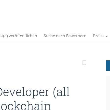
t(e) veröffentlichen
Suche nach Bewerbern
Preise
eveloper (all
lockchain