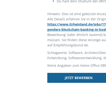
Du hast dein Studium der (Wirt
Hinweis: Dies ist eine gekürzte Anze
Alle Details erfahren Sie in der Orig
https://www.itrheinland.de/jobs/174
genders-blockchain-banking-in-koe
Bewerbung' (oder ähnlich lautend) ka
müssen. Sie finden diese Anzeige au
auf Empfehlungsbund.de.
Schlagworte: Software, Architect/Deve
Entwicklung, Softwareentwicklung, I
Keine Angaben zum Home Office EB
JETZT BEWERBEN