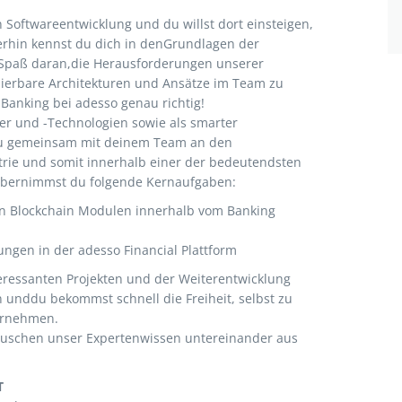
en Softwareentwicklung und du willst dort einsteigen,
rhin kennst du dich in denGrundlagen der
 Spaß daran,die Herausforderungen unserer
lierbare Architekturen und Ansätze im Team zu
Banking bei adesso genau richtig!
ter und -Technologien sowie als smarter
 du gemeinsam mit deinem Team an den
ie und somit innerhalb einer der bedeutendsten
 übernimmst du folgende Kernaufgaben:
n Blockchain Modulen innerhalb vom Banking
ungen in der adesso Financial Plattform
teressanten Projekten und der Weiterentwicklung
 unddu bekommst schnell die Freiheit, selbst zu
ernehmen.
uschen unser Expertenwissen untereinander aus
T