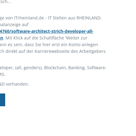
sch...
ige von ITrheinland.de - IT Stellen aus RHEINLAND.
inalanzeige auf
760/software-architect-strich-developer-all-
ln
. Mit Klick auf die Schaltfläche 'Weiter zur
nn es sein, dass Sie hier erst ein Konto anlegen
ch direkt auf der Karrierewebseite des Arbeitgebers
loper, (all, genders), Blockchain, Banking, Software-
MS.
ND vorhanden.