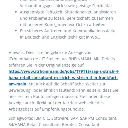
Verhandlungsgeschick sowie geistige Flexibilität
Ausgeprägte Fähigkeit, Situationen zu analysieren
und Probleme zu lösen. Bereitschaft, zusammen
mit unseren Kund_innen vor Ort zu arbeiten
Ein sicheres Auftreten und Kommunikationsstärke
in Deutsch und Englisch (sehr gut in Wo...
Hinweis: Dies ist eine gekürzte Anzeige von
ITrheinmain.de - IT Stellen aus RHEINMAIN. Alle Details
erfahren Sie in der Originalanzeige auf
https://www.itrheinmain.de/jobs/179115/sap-s-strich-4-
hana-retail-consultant-m-strich-w-strich-d-in-frankfurt-
am-main
. Mit Klick auf die Schaltfläche 'Weiter zur
Bewerbung' (oder ähnlich lautend) kann es sein, dass Sie
hier erst ein Konto anlegen müssen. Sie finden diese
Anzeige auch direkt auf der Karrierewebseite des
Arbeitgebers auf Empfehlungsbund.de.
Schlagworte: IBM CIC, Software, SAP, SAP PM Consultant,
S4/HANA Retail Consultant, Berater, Consultant,