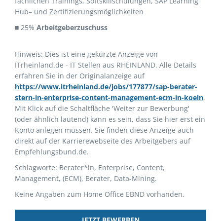
fachlichen Trainings, Softskillschulungen, SAP Learning
Hub– und Zertifizierungsmöglichkeiten
■ 25%
Arbeitgeberzuschuss
Hinweis: Dies ist eine gekürzte Anzeige von
ITrheinland.de - IT Stellen aus RHEINLAND. Alle Details
erfahren Sie in der Originalanzeige auf
https://www.itrheinland.de/jobs/177877/sap-berater-
stern-in-enterprise-content-management-ecm-in-koeln
.
Mit Klick auf die Schaltfläche 'Weiter zur Bewerbung'
(oder ähnlich lautend) kann es sein, dass Sie hier erst ein
Konto anlegen müssen. Sie finden diese Anzeige auch
direkt auf der Karrierewebseite des Arbeitgebers auf
Empfehlungsbund.de.
Schlagworte: Berater*in, Enterprise, Content,
Management, (ECM), Berater, Data-Mining.
Keine Angaben zum Home Office EBND vorhanden.
JETZT BEWERBEN