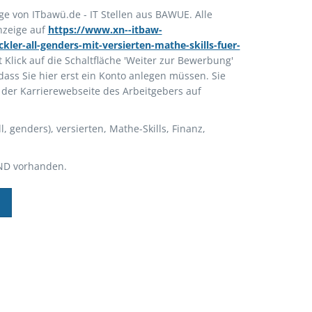
ige von ITbawü.de - IT Stellen aus BAWUE. Alle
anzeige auf
https://www.xn--itbaw-
ler-all-genders-mit-versierten-mathe-skills-fuer-
t Klick auf die Schaltfläche 'Weiter zur Bewerbung'
 dass Sie hier erst ein Konto anlegen müssen. Sie
 der Karrierewebseite des Arbeitgebers auf
l, genders), versierten, Mathe-Skills, Finanz,
ND vorhanden.