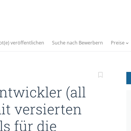
t(e) veröffentlichen
Suche nach Bewerbern
Preise
twickler (all
it versierten
s für die