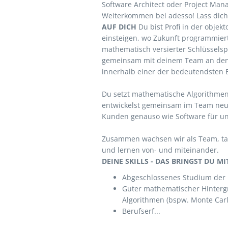
Software Architect oder Project Mana
Weiterkommen bei adesso! Lass dic
AUF DICH
Du bist Profi in der objek
einsteigen, wo Zukunft programmiert
mathematisch versierter Schlüsselspi
gemeinsam mit deinem Team an den
innerhalb einer der bedeutendsten B
Du setzt mathematische Algorithme
entwickelst gemeinsam im Team neue
Kunden genauso wie Software für u
Zusammen wachsen wir als Team, ta
und lernen von- und miteinander.
DEINE SKILLS - DAS BRINGST DU MI
Abgeschlossenes Studium der In
Guter mathematischer Hinterg
Algorithmen (bspw. Monte Carl
Berufserf...