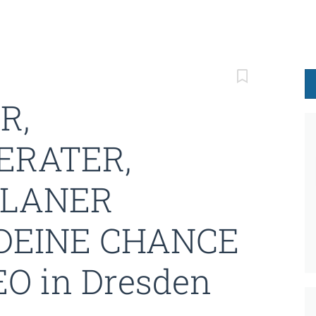
R,
RATER,
PLANER
 DEINE CHANCE
O in Dresden