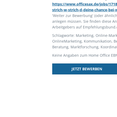
https://www.officesax.de/jobs/171
strich-w-strich-d-deine-chance-bei
'Weiter zur Bewerbung' (oder ähnlich 
anlegen müssen. Sie finden diese An
Arbeitgebers auf Empfehlungsbund.
Schlagworte: Marketing, Online-Marke
OnlineMarketing, Kommunikation, B
Beratung, Marktforschung, Koordinat
Keine Angaben zum Home Office EB
JETZT BEWERBEN