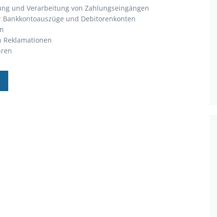
rung und Verarbeitung von Zahlungseingängen
r Bankkontoauszüge und Debitorenkonten
en
n Reklamationen
hren