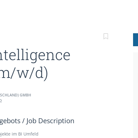
ntelligence
(m/w/d)
TSCHLAND) GMBH
D
ebots / Job Description
jekte im BI Umfeld