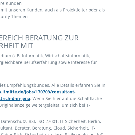
sere Kunden
 mit unseren Kunden, auch als Projektleiter oder als
ecurity Themen
BEREICH BERATUNG ZUR
HEIT MIT
um (z.B. Informatik, Wirtschaftsinformatik,
gleichbare Berufserfahrung sowie Interesse für
 des Empfehlungsbundes. Alle Details erfahren Sie in
.itmitte.de/jobs/170709/consultant-
trich-d-in-jena
. Wenn Sie hier auf die Schaltfläche
riginalanzeige weitergeleitet, um sich bei T-
Datenschutz, BSI, ISO 27001, IT-Sicherheit, Berlin,
ultant, Berater, Beratung, Cloud, Sicherheit, IT-
Cyber Risk, Sicherheitsanalyse, Risikoanalysen, IoT,