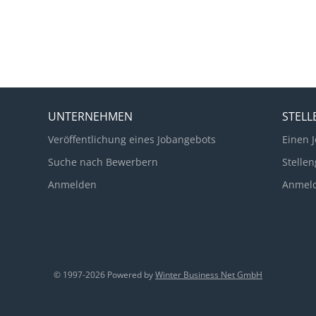
UNTERNEHMEN
STEL
Veröffentlichung eines Jobangebots
Einen J
Suche nach Bewerbern
Stellen
Anmelden
Anmel
© 1997-2026 Powered by
Winter Business Net GmbH