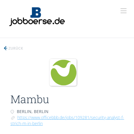
ZURÜCK
Mambu
BERLIN, BERLIN
https://www.officebbb.de/jobs/109281/security-analyst-f-
strich-m-in-berlin