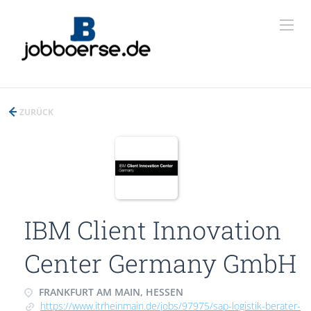
ZURÜCK
IBM Client Innovation
Center Germany GmbH
FRANKFURT AM MAIN, HESSEN
https://www.itrheinmain.de/jobs/97975/sap-logistik-berater-