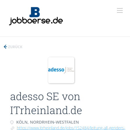
ZURÜCK
adesso SE von
ITrheinland.de
KÖLN, NORDRHEIN-WESTFALEN
https://www.itrheinland.de/jobs/152484/leitung-all-genders-