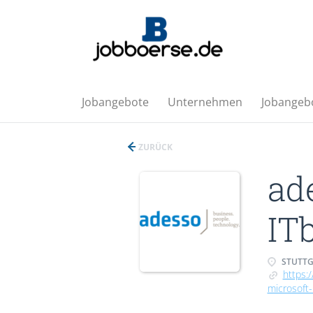
Jobangebote
Unternehmen
Jobangebo
ZURÜCK
ad
IT
STUTTG
https:
microsoft-