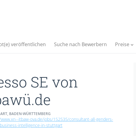
t(e) veröffentlichen
Suche nach Bewerbern
Preise
esso SE von
bawü.de
ART, BADEN-WÜRTTEMBERG
//www.xn--itbaw-ova.de/jobs/152535/consultant-all-genders-
business-intelligence-in-stuttgart