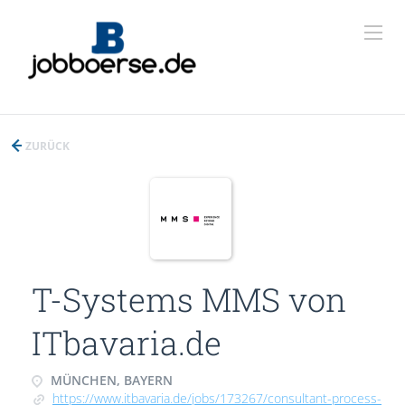
ZURÜCK
T-Systems MMS von
ITbavaria.de
MÜNCHEN, BAYERN
https://www.itbavaria.de/jobs/173267/consultant-process-