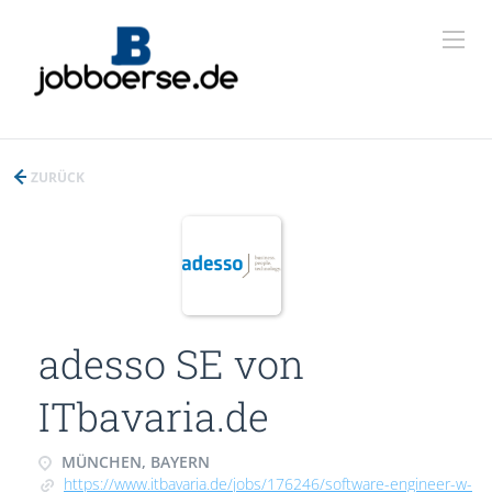
ZURÜCK
adesso SE von
ITbavaria.de
MÜNCHEN, BAYERN
https://www.itbavaria.de/jobs/176246/software-engineer-w-