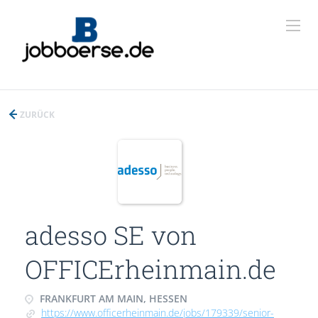
ZURÜCK
adesso SE von
OFFICErheinmain.de
FRANKFURT AM MAIN, HESSEN
https://www.officerheinmain.de/jobs/179339/senior-