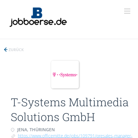
ZURÜCK
T-Systems Multimedia
Solutions GmbH
JENA, THÜRINGEN
https://www.officemitte.de/jobs/109791/presales-manager-