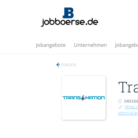
Jobangebote
Unternehmen
Jobangebo
ZURÜCK
Tr
DRESDE
https:
strich-d-i