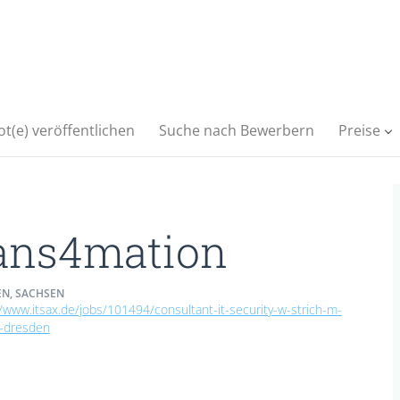
t(e) veröffentlichen
Suche nach Bewerbern
Preise
ans4mation
N, SACHSEN
//www.itsax.de/jobs/101494/consultant-it-security-w-strich-m-
n-dresden