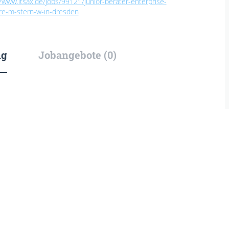
//www.itsax.de/jobs/99121/junior-berater-enterprise-
ure-m-stern-w-in-dresden
ng
Jobangebote (0)