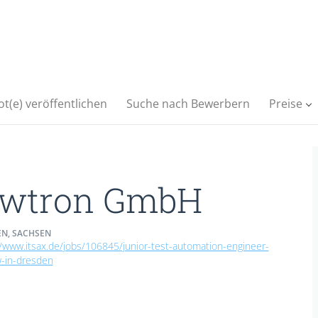
t(e) veröffentlichen
Suche nach Bewerbern
Preise
wtron GmbH
N, SACHSEN
//www.itsax.de/jobs/106845/junior-test-automation-engineer-
w-in-dresden