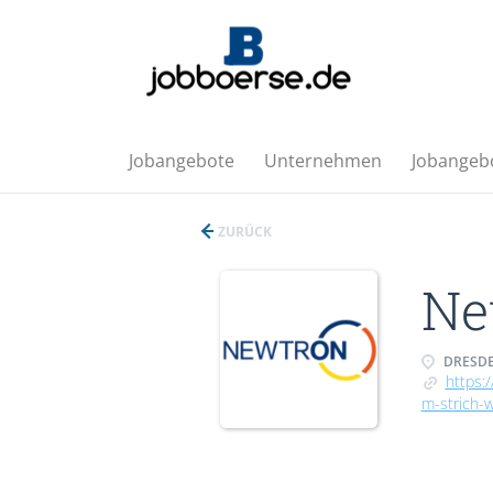
Jobangebote
Unternehmen
Jobangebo
ZURÜCK
Ne
DRESDE
https:
m-strich-